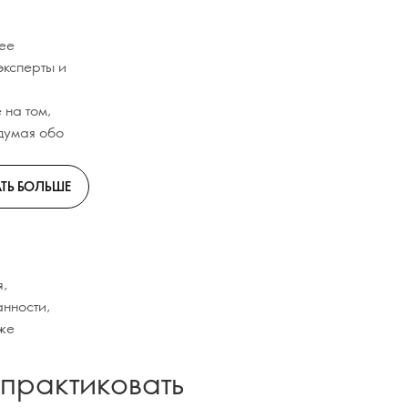
лее
эксперты и
 на том,
 думая обо
ТЬ БОЛЬШЕ
я,
нности,
еже
 практиковать