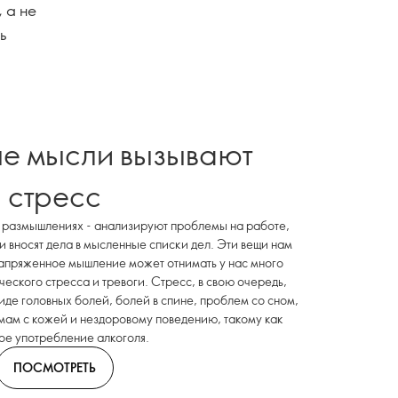
 а не
ь
е мысли вызывают
стресс
 в размышлениях - анализируют проблемы на работе,
 и вносят дела в мысленные списки дел. Эти вещи нам
напряженное мышление может отнимать у нас много
ческого стресса и тревоги. Стресс, в свою очередь,
виде головных болей, болей в спине, проблем со сном,
мам с кожей и нездоровому поведению, такому как
ое употребление алкоголя.
ПОСМОТРЕТЬ