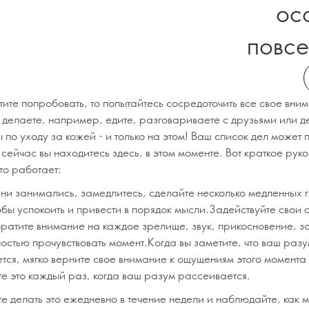
ос
повсе
тите попробовать, то попытайтесь сосредоточить все свое вни
ы делаете, например, едите, разговариваете с друзьями или д
по уходу за кожей - и только на этом! Ваш список дел может 
 сейчас вы находитесь здесь, в этом моменте. Вот краткое руко
это работает:
 ни занимались, замедлитесь, сделайте несколько медленных 
обы успокоить и привести в порядок мысли.Задействуйте свои 
братите внимание на каждое зрелище, звук, прикосновение, за
остью прочувствовать момент.Когда вы заметите, что ваш раз
тся, мягко верните свое внимание к ощущениям этого момента
те это каждый раз, когда ваш разум рассеивается.
е делать это ежедневно в течение недели и наблюдайте, как м