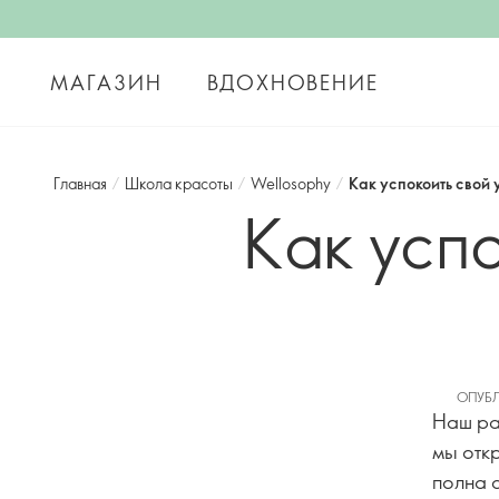
МАГАЗИН
ВДОХНОВЕНИЕ
Главная
/
Школа красоты
/
Wellosophy
/
Как успокоить свой
Как усп
ОПУБЛ
Наш раз
мы откр
полна 