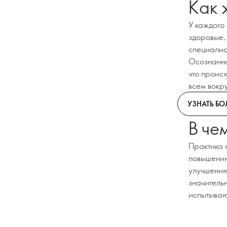
Как 
У каждого
здоровые, 
специалист
Осознаннос
что проис
всем вокр
УЗНАТЬ Б
В че
Практика 
повышению
улучшению
значитель
испытываю