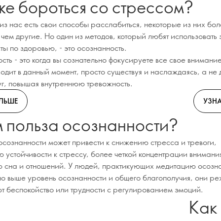
же бороться со стрессом?
 из нас есть свои способы расслабиться, некоторые из них бо
чем другие. Но один из методов, который любят использовать 
ы по здоровью, - это осознанность.
ть - это когда вы сознательно фокусируете все свое внимание
ходит в данный момент, просто существуя и наслаждаясь, а не
уг, повышая внутреннюю тревожность.
ОЛЬШЕ
УЗНА
м польза осознанности?
осознанности может привести к снижению стресса и тревоги,
 устойчивости к стрессу, более четкой концентрации внимани
 сна и отношений. У людей, практикующих медитацию осозна
но выше уровень осознанности и общего благополучия, они р
т беспокойство или трудности с регулированием эмоций.
Как