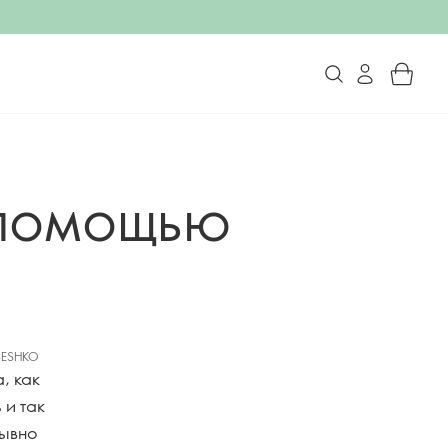
 помощью
BESHKO
, как
 и так
рывно