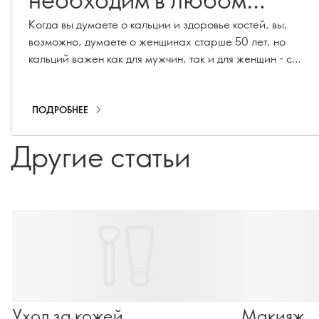
возрасте!
Когда вы думаете о кальции и здоровье костей, вы,
возможно, думаете о женщинах старше 50 лет, но
кальций важен как для мужчин, так и для женщин - с
детства, юности и до зрелого возраста. Узнайте,
почему кальций важен в любом возрасте и как
убедиться, что вы - и те, кого вы любите, - получаете
ПОДРОБНЕЕ
его в достаточном количестве.
Другие статьи
Уход за кожей
Макияж