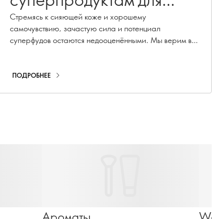
сияющей кожи и
Стремясь к сияющей коже и хорошему
самочувствию, зачастую сила и потенциал
здорового кишечника
суперфудов остаются недооценёнными. Мы верим в
преобразующий потенциал природных даров для
улучшения состояния кожи и здоровья кишечника.
Давай познакомимся с невероятным миром
ПОДРОБНЕЕ
суперфудов, которые способны подарить нам сияние.
Ароматы
Wel