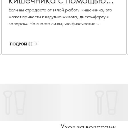
этих 3 простых
Если вы страдаете от вялой работы кишечника, это
может привести к вздутию живота, дискомфорту и
упражнений
запорам. Но знаете ли вы, что физические
упражнения - отличный способ улучшить
пищеварение естественным путем? Узнайте об этом
вместе с нами!
ПОДРОБНЕЕ
Уход за волосами