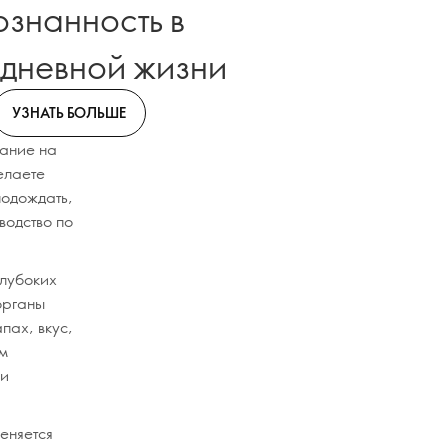
ознанность в
дневной жизни
УЗНАТЬ БОЛЬШЕ
мание на
елаете
подождать,
водство по
глубоких
органы
пах, вкус,
ум
 и
еняется