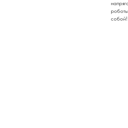
напряга
роботы
собой!