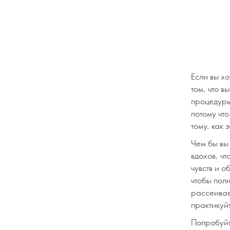
Если вы хо
том, что в
процедуры 
потому что
тому, как 
Чем бы вы
вдохов, чт
чувств и о
чтобы полн
рассеивае
практикуй
Попробуйт