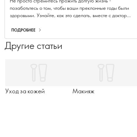
Не просто стремитесь прожить долгую жизнь -
позаботьтесь о том, чтобы ваши преклонные годы были
здоровыми. Узнайте, как это сделать, вместе с доктором
Бренданом Иганом, доктором философии, доцентом
Дублинского городского университета.
ПОДРОБНЕЕ
Другие статьи
Уход за кожей
Макияж