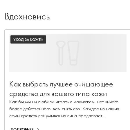
Вдохновись
УХОД ЗА КОЖЕЙ
Как выбрать лучшее очищающее
средство для вашего типа кожи
Как бы мы ни любили играть с макияжем, нет ничего
более действенного, чем снять его. Каждое из наших
семи средств для умывания лица предлагает
уникальный опыт ухода, но все они имеют общую цель -
дать вам уверенность в себе и принять свое подлинное
ПОДРОБНЕЕ