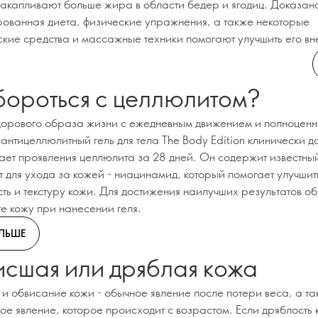
акапливают больше жира в области бедер и ягодиц. Доказано
ованная диета, физические упражнения, а также некоторые
ские средства и массажные техники помогают улучшить его вн
бороться с целлюлитом?
орового образа жизни с ежедневным движением и полноцен
антицеллюлитный гель для тела The Body Edition клинически до
ает проявления целлюлита за 28 дней. Он содержит известны
т для ухода за кожей - ниацинамид, который помогает улучшит
сть и текстуру кожи. Для достижения наилучших результатов о
е кожу при нанесении геля.
ОЛЬШЕ
сшая или дряблая кожа
 и обвисание кожи - обычное явление после потери веса, а т
ое явление, которое происходит с возрастом. Если дряблость к