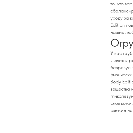
то, что ва
сбалансир
уходу за 
Edition по
наших люб
Огру
У вас гру
является р
безрезуль
физически
Body Edit
вещества 
гликолеву
слоя кожи,
свежие но