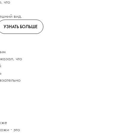
, что
ешний вид.
УЗНАТЬ БОЛЬШЕ
ным
казал, что
й
ь
бязательно
акже
ожи - это