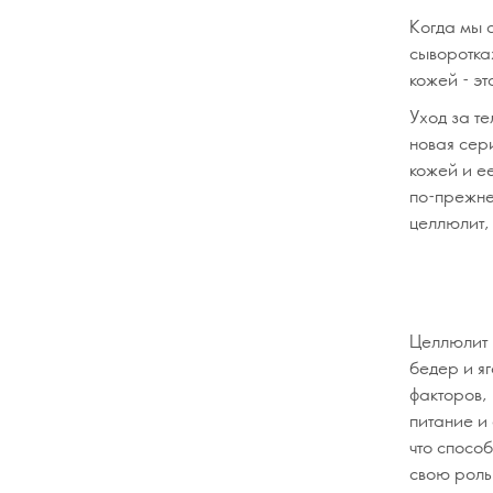
Когда мы 
сыворотка
кожей - эт
Уход за т
новая сери
кожей и е
по-прежнем
целлюлит,
Целлюлит 
бедер и я
факторов,
питание и
что способ
свою роль