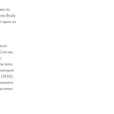
ва по
ела Body
т один из
асто
Если вы
с
я тела
ивающие
у (AHA),
нешнего
од ними