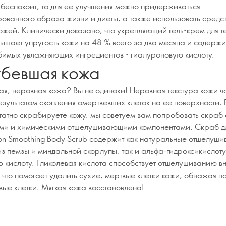
с беспокоит, то для ее улучшения можно придерживаться
ованного образа жизни и диеты, а также использовать средст
кожей. Клинически доказано, что укрепляющий гель-крем для т
вышает упругость кожи на 48 % всего за два месяца и содержи
имых увлажняющих ингредиентов - гиалуроновую кислоту.
бевшая кожа
бая, неровная кожа? Вы не одиноки! Неровная текстура кожи ч
езультатом скопления омертвевших клеток на ее поверхности. 
татно скрабируете кожу, мы советуем вам попробовать скраб 
ми и химическими отшелушивающими компонентами. Скраб дл
ion Smoothing Body Scrub содержит как натуральные отшелуш
из пемзы и миндальной скорлупы, так и альфа-гидроксикислот
ю кислоту. Гликолевая кислота способствует отшелушиванию в
 что помогает удалить сухие, мертвые клетки кожи, обнажая п
вые клетки. Мягкая кожа восстановлена!