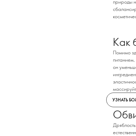
природы н
сбалансир
косметиче
Как 
Помимо зд
питанием, 
он уменьш
ингредиен
эластично
массируйт
УЗНАТЬ Б
Обви
Дряблость
естественн