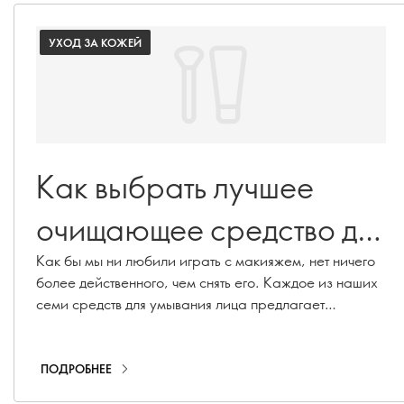
УХОД ЗА КОЖЕЙ
Как выбрать лучшее
очищающее средство для
вашего типа кожи
Как бы мы ни любили играть с макияжем, нет ничего
более действенного, чем снять его. Каждое из наших
семи средств для умывания лица предлагает
уникальный опыт ухода, но все они имеют общую
цель - дать вам уверенность в себе и принять свое
подлинное "я" - с макияжем и без него.
ПОДРОБНЕЕ