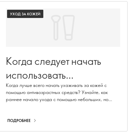
УХОД ЗА КОЖЕЙ
Когда следует начать
использовать
антивозрастные
Когда лучше всего начать ухаживать за кожей с
помощью антивозрастных средств? Узнайте, как
средства по уходу за
раннее начало ухода с помощью небольших, но
последовательных шагов может помочь вашей коже
кожей?
дольше оставаться молодой.
ПОДРОБНЕЕ