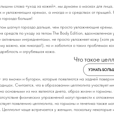
слышим слова «уход за кожей», мы думаем о масках для лица,
х и увлажняющих кремах, а иногда и о средствах от прыщей. 
о гораздо больше!
елом шагнул гораздо дальше, чем просто увлажняющие кремы
я средств по уходу за телом The Body Edition, вдохновленная
е активными ингредиентами, не просто увлажняет кожу (хотя 
у важно, как никогда!), но и заботится о таких проблемах ко
 дряблость и огрубевшая кожа.
Что такое цел
УЗНАТЬ БОЛЬ
- это ямочки и бугорки, которые появляются на задней поверх
годицах. Считается, что в образовании целлюлита участвует м
 но основными из них являются диета, образ жизни и гормоны
 отсутствие физических упражнений могут привести к отложен
ствует появлению целлюлита, но гормоны и генетика также мог
. Целлюлит чаще встречается у женщин, поскольку некоторые и