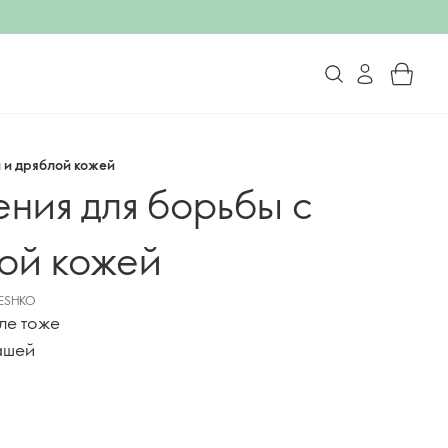
 и дряблой кожей
ения для борьбы с
ой кожей
BESHKO
еле тоже
ашей