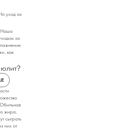
Но уход за
. Наша
 уходом за
увлажнение
жи, как
люлит?
ШЕ
ности
ножество
. Обильное
ию жира,
ут сыграть
з них от