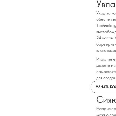
Увла
Уход за ко
обеспечил
Technolog
высвобожд
24 часов.
барьерные
влаговыво
Итак, тепе
можете ис
самостоят
для созда
УЗНАТЬ Б
Сияю
Например,
можно соче