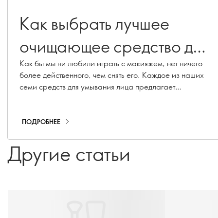
Как выбрать лучшее
очищающее средство для
вашего типа кожи
Как бы мы ни любили играть с макияжем, нет ничего
более действенного, чем снять его. Каждое из наших
семи средств для умывания лица предлагает
уникальный опыт ухода, но все они имеют общую
цель - дать вам уверенность в себе и принять свое
подлинное "я" - с макияжем и без него.
ПОДРОБНЕЕ
Другие статьи