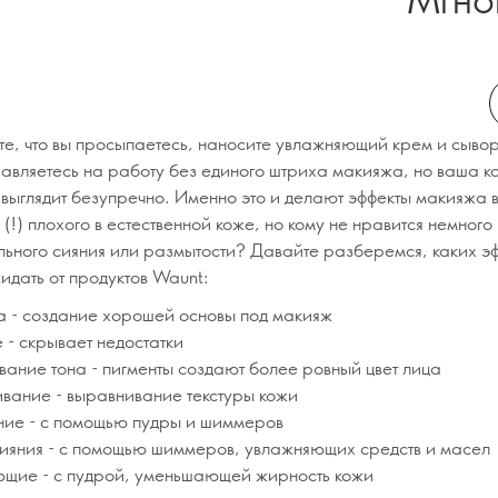
те, что вы просыпаетесь, наносите увлажняющий крем и сывор
равляетесь на работу без единого штриха макияжа, но ваша к
выглядит безупречно. Именно это и делают эффекты макияжа 
 (!) плохого в естественной коже, но кому не нравится немного
льного сияния или размытости? Давайте разберемся, каких эф
идать от продуктов Waunt:
ка - создание хорошей основы под макияж
 - скрывает недостатки
вание тона - пигменты создают более ровный цвет лица
ивание - выравнивание текстуры кожи
ние - с помощью пудры и шиммеров
сияния - с помощью шиммеров, увлажняющих средств и масел
щие - с пудрой, уменьшающей жирность кожи