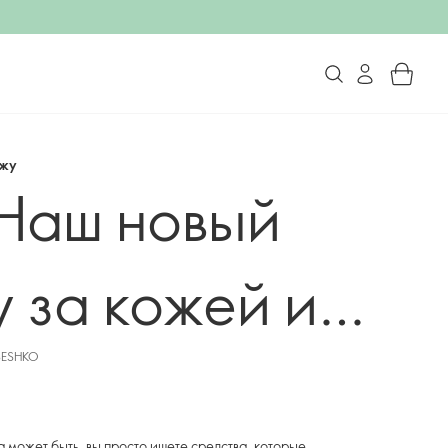
яжу
 Наш новый
 за кожей и
BESHKO
а может быть, вы просто ищете средства, которые