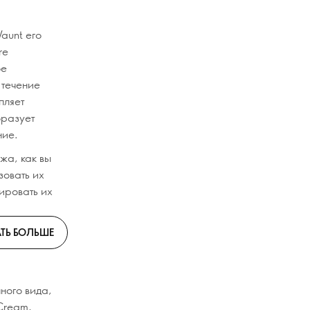
Waunt его
re
ое
 течение
пляет
бразует
ние.
яжа, как вы
зовать их
ировать их
ТЬ БОЛЬШЕ
ного вида,
 Cream,