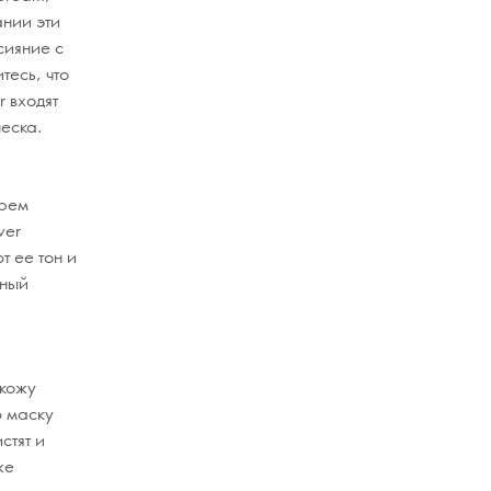
ании эти
сияние с
есь, что
r входят
еска.
крем
ver
т ее тон и
нный
 кожу
ю маску
стят и
же