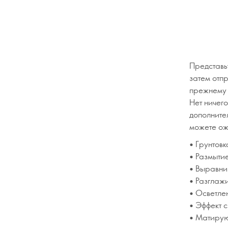
Представь
затем отп
прежнему 
Нет ничего
дополните
можете ож
• Грунтов
• Размытие
• Выравни
• Разглаж
• Осветле
• Эффект 
• Матирую