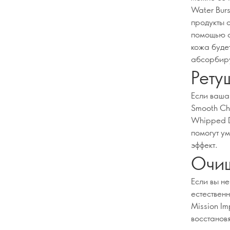
Water Burs
продукты 
помощью с
кожа будет
абсорбиру
Рету
Если ваша
Smooth Che
Whipped D
помогут у
эффект.
Очищ
Если вы н
естествен
Mission Im
восстановя