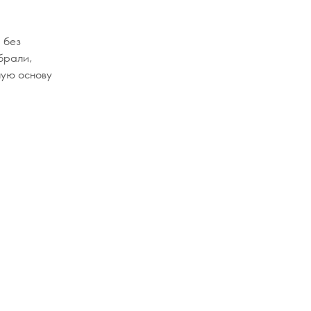
а без
ыбрали,
ную основу