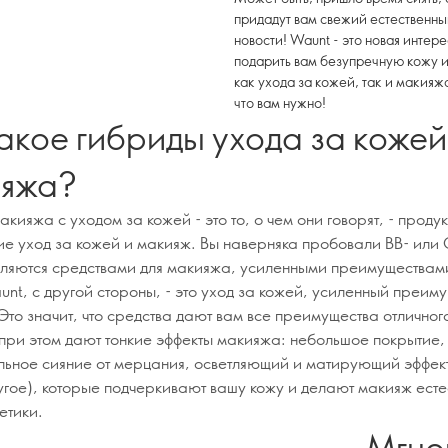
придадут вам свежий естественный
новости! Waunt - это новая интер
подарить вам безупречную кожу 
как ухода за кожей, так и макияжа
что вам нужно!
такое гибриды ухода за кожей
ияжа?
кияжа с уходом за кожей - это то, о чем они говорят, - продук
е уход за кожей и макияж. Вы наверняка пробовали BB- или
вляются средствами для макияжа, усиленными преимуществам
unt, с другой стороны, - это уход за кожей, усиленный преим
Это значит, что средства дают вам все преимущества отличног
 при этом дают тонкие эффекты макияжа: небольшое покрытие,
льное сияние от мерцания, осветляющий и матирующий эффек
угое), которые подчеркивают вашу кожу и делают макияж ест
етики.
Мгно