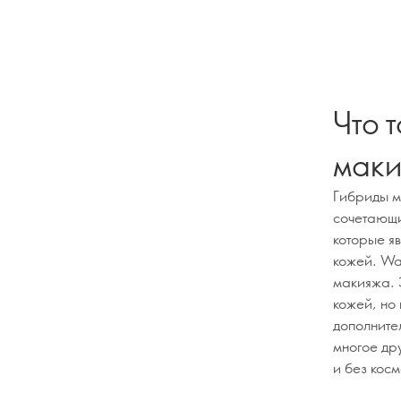
Что 
мак
Гибриды ма
сочетающи
которые я
кожей. Wa
макияжа. 
кожей, но
дополните
многое др
и без косм