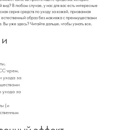
 вид? В любом случае, у нас для вас есть интересные
есная серия средств по уходу за кожей, призванная
и естественный образ без макияжа с преимуществами
. Вы уже здесь? Читайте дальше, чтобы узнать все,
 и
ты,
 CC-крем,
и ухода за
уществами
о ухода за
ты (и
ественным
венный эффект