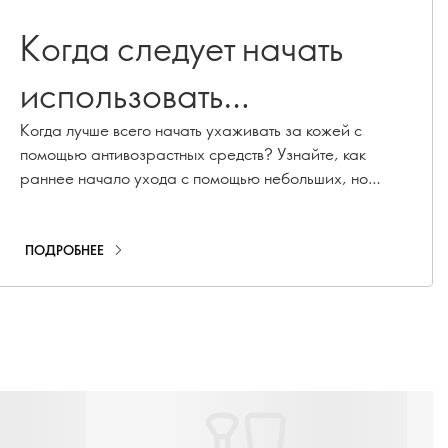
Когда следует начать
использовать
антивозрастные
Когда лучше всего начать ухаживать за кожей с
помощью антивозрастных средств? Узнайте, как
средства по уходу за
раннее начало ухода с помощью небольших, но
последовательных шагов может помочь вашей коже
кожей?
дольше оставаться молодой.
ПОДРОБНЕЕ