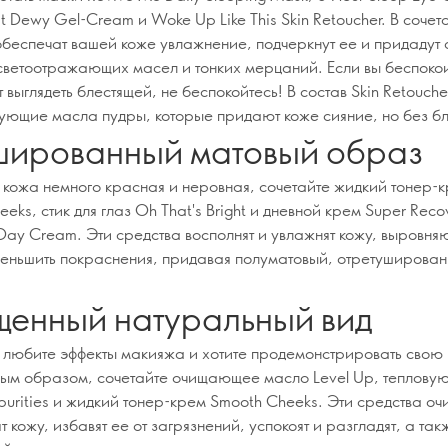
t Dewy Gel-Cream и Woke Up Like This Skin Retoucher. В сочет
обеспечат вашей коже увлажнение, подчеркнут ее и придадут 
ветоотражающих масел и тонких мерцаний. Если вы беспокоит
 выглядеть блестящей, не беспокойтесь! В состав Skin Retouche
ющие масла пудры, которые придают коже сияние, но без бл
шированный матовый образ
 кожа немного красная и неровная, сочетайте жидкий тонер-
eks, стик для глаз Oh That's Bright и дневной крем Super Reco
ay Cream. Эти средства восполнят и увлажнят кожу, выровняю
меньшить покраснения, придавая полуматовый, отретуширова
енный натуральный вид
е любите эффекты макияжа и хотите продемонстрировать свою
ным образом, сочетайте очищающее масло Level Up, теплову
purities и жидкий тонер-крем Smooth Cheeks. Эти средства очи
т кожу, избавят ее от загрязнений, успокоят и разгладят, а так