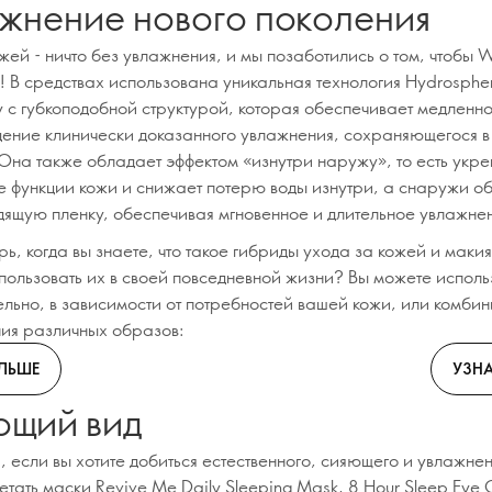
жнение нового поколения
жей - ничто без увлажнения, и мы позаботились о том, чтобы 
! В средствах использована уникальная технология Hydrosphe
y с губкоподобной структурой, которая обеспечивает медленн
ение клинически доказанного увлажнения, сохраняющегося в
 Она также обладает эффектом «изнутри наружу», то есть укре
 функции кожи и снижает потерю воды изнутри, а снаружи о
дящую пленку, обеспечивая мгновенное и длительное увлажне
рь, когда вы знаете, что такое гибриды ухода за кожей и маки
пользовать их в своей повседневной жизни? Вы можете исполь
ельно, в зависимости от потребностей вашей кожи, или комбин
ния различных образов:
ОЛЬШЕ
УЗНА
щий вид
 если вы хотите добиться естественного, сияющего и увлажнен
тать маски Revive Me Daily Sleeping Mask, 8 Hour Sleep Eye