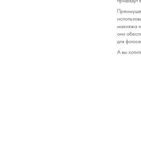
придадут 
Преимущес
использова
макияжа и
они обесп
для фотос
А вы хоти