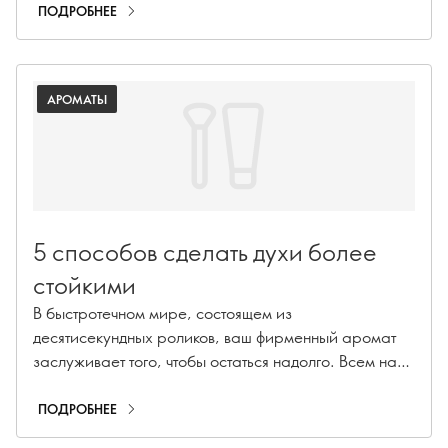
ПОДРОБНЕЕ
АРОМАТЫ
5 способов сделать духи более
стойкими
В быстротечном мире, состоящем из
десятисекундных роликов, ваш фирменный аромат
заслуживает того, чтобы остаться надолго. Всем нам
приходилось испытывать разочарование от слишком
быстро исчезающего аромата. Но не волнуйтесь,
ПОДРОБНЕЕ
ведь мы раскрываем несколько практических