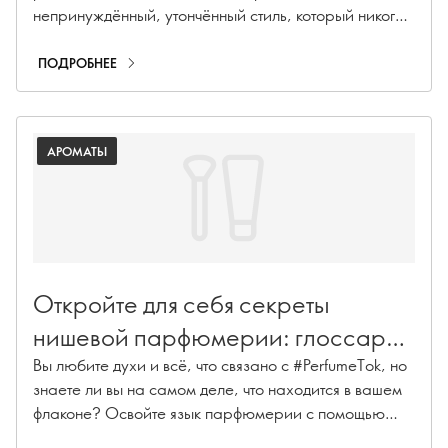
непринуждённый, утончённый стиль, который никогда
не выходит из моды. Эти секреты красоты,
создающие атмосферу экстравагантности, помогут
ПОДРОБНЕЕ
вам почувствовать себя по-настоящему роскошно.
АРОМАТЫ
Откройте для себя секреты
нишевой парфюмерии: глоссарий
терминов из мира ароматов
Вы любите духи и всё, что связано с #PerfumeTok, но
знаете ли вы на самом деле, что находится в вашем
флаконе? Освойте язык парфюмерии с помощью
нашего глоссария нишевых ароматов: это ваш