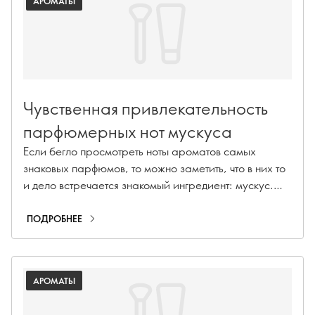
АРОМАТЫ
Чувственная привлекательность
парфюмерных нот мускуса
Если бегло просмотреть ноты ароматов самых
знаковых парфюмов, то можно заметить, что в них то
и дело встречается знакомый ингредиент: мускус.
Почему, спросите вы? Вероятно, вы и сами не чужды
мускусу (поклонники 90-х, например, teenager ck
ПОДРОБНЕЕ
One?) Благодаря своей чувственной
привлекательности мускусные ноты притягивают
людей как магнит - не говоря уже о бесконечных
АРОМАТЫ
комплиментах и просьбах рассказать, какие духи на
вас.