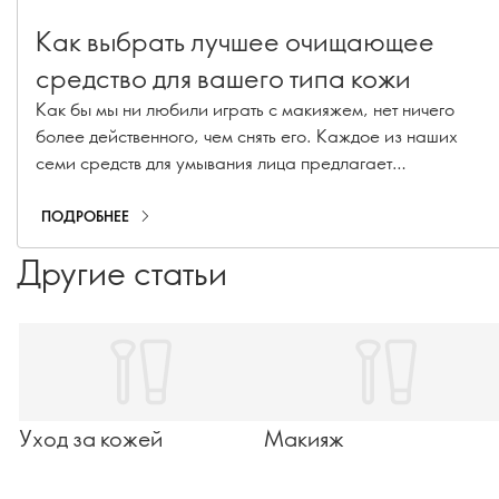
Как выбрать лучшее очищающее
средство для вашего типа кожи
Как бы мы ни любили играть с макияжем, нет ничего
более действенного, чем снять его. Каждое из наших
семи средств для умывания лица предлагает
уникальный опыт ухода, но все они имеют общую цель -
дать вам уверенность в себе и принять свое подлинное
ПОДРОБНЕЕ
"я" - с макияжем и без него.
Другие статьи
Уход за кожей
Макияж