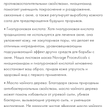
противовоспалительными свойствами, ниацинамид
помогает уменьшить покраснение и раздражение,
связанные с акне, а также регулирует выработку кожного
сала для предотвращения будущих прорывов.
• Гиалуроновая кислота: Хотя гиалуроновая кислота
традиционно не используется для лечения акне, она
увлажняет кожу, не закупоривая поры, что делает ее
отличным ингредиентом, уравновешивающим
подсушивающий эффект других средств для борьбы с
акне. Наша листовая маска Novage Proceuticals с
ниацинамидом и гиалуроновой кислотой мгновенно
восстановит ваш образ, придав коже упругость и
здоровый вид с первого применения.
• Масло чайного дерева: Благодаря своим природным
антибактериальным свойствам, масло чайного дерева
может помочь избавиться от угревой сыпи, убивая
бактерии, вызывающие угревую сыпь, и уменьшая
воспаление. Не наносите чистое эфирное масло чайного