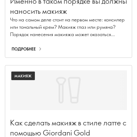
Именно в таком порядке вы должны
наносить макияж
Что на самом деле стоит на первом месте: консилер
или тональный крем? Макияж глаз или румяна?
Порядок нанесения макияжа может оказаться
непростой ситуацией. Давайте раз и навсегда
разберемся с этим с помощью пошагового
ПОДРОБНЕЕ
руководства.
МАКИЯЖ
Как сделать макияж в стиле латте с
помощью Giordani Gold