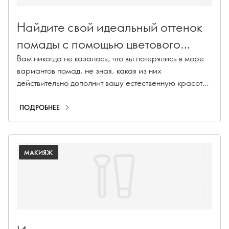
Найдите свой идеальный оттенок
помады с помощью цветового
анализа
Вам никогда не казалось, что вы потерялись в море
вариантов помад, не зная, какая из них
действительно дополнит вашу естественную красоту?
Не бойтесь! Мы поможем вам разобраться в
сезонном цветовом анализе и сделать поиск вашего
ПОДРОБНЕЕ
идеального оттенка помады легким и приятным. Так
что вперед и попрощайтесь с догадками о помаде!
МАКИЯЖ