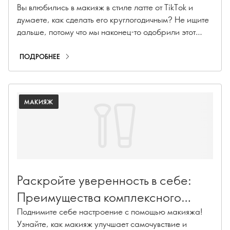
Вы влюбились в макияж в стиле латте от TikTok и
думаете, как сделать его круглогодичным? Не ищите
дальше, потому что мы наконец-то одобрили этот
вирусный тренд! Узнайте, как создать макияж в стиле
латте, используя всю нашу коллекцию Giordani
ПОДРОБНЕЕ
Gold, специально адаптированную для придания
тепла и сияния независимо от времени года.
МАКИЯЖ
Раскройте уверенность в себе:
Преимущества комплексного
макияжа
Поднимите себе настроение с помощью макияжа!
Узнайте, как макияж улучшает самочувствие и