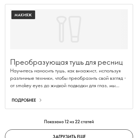
МАКИЯЖ
Преобразующая тушь для ресниц
Научитесь наносить тушь, как визажист, используя
различные техники, чтобы преобразить свой взгляд -
от smokey eyes до жидкой подводки для глаз, мы
покажем вам лучшие техники нанесения туши,
которые вы должны попробовать.
ПОДРОБНЕЕ
Показано 12 из 22 статей
ЗАГРУЗИТЬ ЕЩЕ