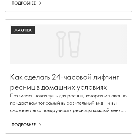
макияжа, - варианты безграничны, когда речь идет о
ПОДРОБНЕЕ
выборе подходящей текстуры помады. К счастью для
вас, мы разделили формулы помад THE ONE в
кратком руководстве, чтобы помочь вам принять
МАКИЯЖ
решение. В THE ONE найдется помада для всех губ.
Как сделать 24-часовой лифтинг
ресниц в домашних условиях
Появилась новая тушь для ресниц, которая мгновенно
придаст вам тот самый выразительный вид - и вы
сможете легко подкручивать ресницы каждый день,
без лишних хлопот и химических средств.
ПОДРОБНЕЕ