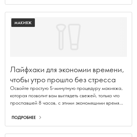
МАКИЯЖ
Лайфхаки для экономии времени,
чтобы утро прошло без стресса
Освойте простую 5-минутную процедуру макияжа,
которая позволит вам выглядеть свежей, только что
проспавшей 8 часов, с этими экономящими время
хаками для утреннего макияжа без стресса. От
размывающегося тонального крема до кремовых
ПОДРОБНЕЕ
цветов.