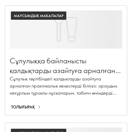
МАУСЫМДЫҚ МАҚАЛАЛАР
Сұлулыққа байланысты
қалдықтарды азайтуға арналған
кеңестеріміз
Сұлулық тәртібіндегі қалдықтарды азайтуға
арналған практикалық кеңестерді біліңіз: ораудың
неғұрлым тұрақты нұсқаларын, табиғи өнімдерді
және қайта толтырылатын баламаларды таңдаңыз.
ТОЛЫҒЫРАҚ