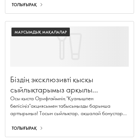
ТОЛЫҒЫРАҚ
МАУСЫМДЫҚ МАҚАЛАЛАР
Біздің эксклюзивті қысқы
сыйлықтарымыз арқылы
қуанышпен бөлісіңіз
Осы қыста Орифлэймнің "Қуанышпен
бөлісіңіз"акциясымен табысыңызды барынша
арттырыңыз! Тосын сыйлықтар, ақшалай бонустар
алыңыз және Менеджерлер саммитіне тез жетіңіз.
ТОЛЫҒЫРАҚ