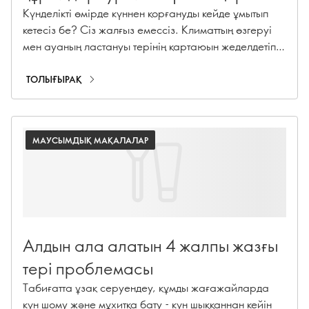
бойынша толық нұсқаулық
Күнделікті өмірде күннен қорғануды кейде ұмытып
кетесіз бе? Сіз жалғыз емессіз. Климаттың өзгеруі
мен ауаның ластануы терінің қартаюын жеделдетіп,
гиперпигментацияға, ұсақ әжімдердің пайда
болуына және коллагеннің азаюына себеп болуы
ТОЛЫҒЫРАҚ
мүмкін. Күннен қорғайтын өнімдер желіміздің
көмегімен — оның ішінде күннен қорғайтын кремдер,
SPF бар ылғалдандырғыштар және SPF қосылған
МАУСЫМДЫҚ МАҚАЛАЛАР
косметика — сіз жыл бойы сенімді қорғанысты
қамтамасыз ете аласыз!
Алдын ала алатын 4 жалпы жазғы
тері проблемасы
Табиғатта ұзақ серуендеу, құмды жағажайларда
күн шому және мұхитқа бату - күн шыққаннан кейін