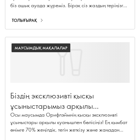
біз ашық ауада жүреміз. Бірақ сіз жаздың теріңізге
теріс әсер етуі мүмкін екенін білесіз бе? Мұнда біз
жазғы 4 жалпы тері проблемаларын тізімдейміз
ТОЛЫҒЫРАҚ
және әрқайсысын қалай шешу керектігін айтамыз.
МАУСЫМДЫҚ МАҚАЛАЛАР
Біздің эксклюзивті қысқы
ұсыныстарымыз арқылы
қуанышпен бөлісіңіз
Осы маусымда Орифлэймнің қысқы эксклюзивті
ұсыныстары арқылы қуанышпен бөлісіңіз! Ең қымбат
өнімге 70% жеңілдік, тегін жеткізу және жаңадан
келушілерге сыйлық-тосын сыйлар алыңыз.