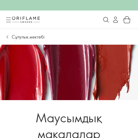
Сұлулық мектебі
Маусымдық
мақалалар