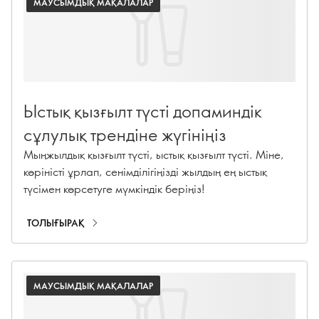
МАУСЫМДЫҚ МАҚАЛАЛАР
Ыстық қызғылт түсті допаминдік
сұлулық трендіне жүгініңіз
Мыңжылдық қызғылт түсті, ыстық қызғылт түсті. Міне,
көріністі ұрлап, сенімділігіңізді жылдың ең ыстық
түсімен көрсетуге мүмкіндік беріңіз!
ТОЛЫҒЫРАҚ
МАУСЫМДЫҚ МАҚАЛАЛАР