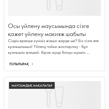
Осы үйлену маусымында сізге
қажет үйлену макияж шабыты
Сіздің ерекше күніңіз жақын жерде ме? Біз сізге өте
қуаныштымыз! Үйлену тойын жоспарлау - бұл
қуанышты жағдай, бірақ ауыр болуы мүмкін.
Көйлек, әшекейлер, орын және қонақтар тізімінің
арасында үйлену макияжының керемет көрінісін
ТОЛЫҒЫРАҚ
табу өте маңызды. Сізге алдағы үйлену маусымында
шабыттандыратын бес сұлулық трендіне
көмектесейік.
МАУСЫМДЫҚ МАҚАЛАЛАР