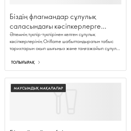
Біздің флагмандар сұлулық
саласындағы кәсіпкерлерге
сәттілік тарихын құруға қалай
Әлемнің түкпір-түкпірінен келген сұлулық
кәсіпкерлерінің Oriflame шабыттандыратын табыс
көмектеседі
тарихтарын оқып шығыңыз және таңғажайып сұлулық
өнімдерімен танысыңыз.
ТОЛЫҒЫРАҚ
МАУСЫМДЫҚ МАҚАЛАЛАР