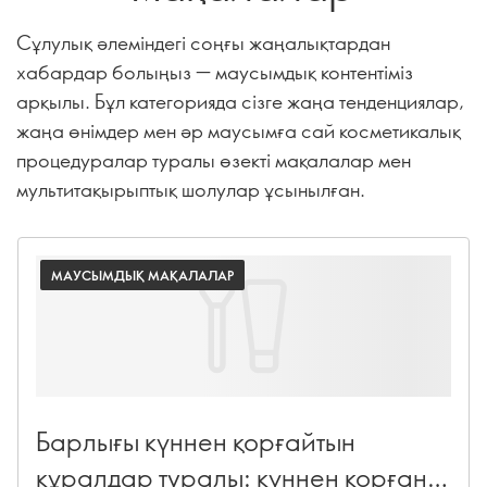
Сұлулық әлеміндегі соңғы жаңалықтардан
хабардар болыңыз — маусымдық контентіміз
арқылы. Бұл категорияда сізге жаңа тенденциялар,
жаңа өнімдер мен әр маусымға сай косметикалық
процедуралар туралы өзекті мақалалар мен
мультитақырыптық шолулар ұсынылған.
МАУСЫМДЫҚ МАҚАЛАЛАР
Барлығы күннен қорғайтын
құралдар туралы: күннен қорғану