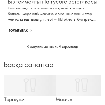
Біз тоймайтын fairycore эстетикасы
Феериялық стиль эстетикасын қалай жасауға
болады: мерекелік макияж, арманшыл хош иістер
мен толқынды шаш үлгілері — TikTok-тағы бұл тренд
бүгінде сұлулық әлемін баурап алды.
ТОЛЫҒЫРАҚ
9 мақаланың ішінен 9 көрсетілді
Басқа санаттар
Тері күтімі
Макияж