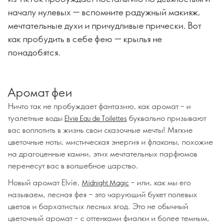
началу нулевых — вспомните радужный макияж,
мечтательные духи и причудливые прически. Вот
как пробудить в себе фею — крылья не
понадобятся.
Аромат феи
Ничто так не пробуждает фантазию, как аромат – и
туалетные воды
буквально призывают
Elvie Eau de Toilettes
вас воплотить в жизнь свои сказочные мечты! Мягкие
цветочные ноты, мистическая энергия и флаконы, похожие
на драгоценные камни, этих мечтательных парфюмов
перенесут вас в волшебное царство.
Новый аромат Elvie,
– или, как мы его
Midnight Magic
называем, лесная фея – это чарующий букет полевых
цветов и бархатистых лесных ягод. Это не обычный
цветочный аромат – с оттенками фиалки и более темным,