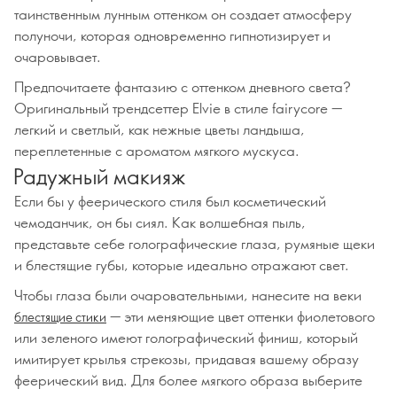
таинственным лунным оттенком он создает атмосферу
полуночи, которая одновременно гипнотизирует и
очаровывает.
Предпочитаете фантазию с оттенком дневного света?
Оригинальный трендсеттер Elvie в стиле fairycore —
легкий и светлый, как нежные цветы ландыша,
переплетенные с ароматом мягкого мускуса.
Радужный макияж
Если бы у феерического стиля был косметический
чемоданчик, он бы сиял. Как волшебная пыль,
представьте себе голографические глаза, румяные щеки
и блестящие губы, которые идеально отражают свет.
Чтобы глаза были очаровательными, нанесите на веки
— эти меняющие цвет оттенки фиолетового
блестящие стики
или зеленого имеют голографический финиш, который
имитирует крылья стрекозы, придавая вашему образу
феерический вид. Для более мягкого образа выберите