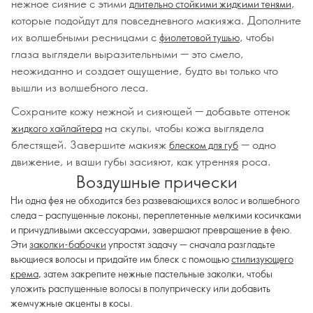
нежное сияние с этими
,
длительно стойкими жидкими тенями
которые подойдут для повседневного макияжа. Дополните
их волшебными ресницами с
, чтобы
фиолетовой тушью
глаза выглядели выразительными — это смело,
неожиданно и создает ощущение, будто вы только что
вышли из волшебного леса.
Сохраните кожу нежной и сияющей — добавьте оттенок
на скулы, чтобы кожа выглядела
жидкого хайлайтера
блестящей. Завершите макияж
— одно
блеском для губ
движение, и ваши губы засияют, как утренняя роса.
Воздушные прически
Ни одна фея не обходится без развевающихся волос и волшебного
следа – распущенные локоны, переплетенные мелкими косичками
и причудливыми аксессуарами, завершают превращение в фею.
Эти
заколки-бабочки
упростят задачу — сначала разгладьте
вьющиеся волосы и придайте им блеск с помощью
стилизующего
крема
, затем закрепите нежные пастельные заколки, чтобы
уложить распущенные волосы в полуприческу или добавить
жемчужные акценты в косы.