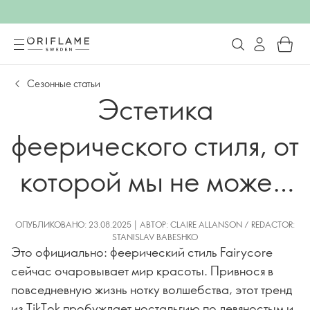
Сезонные статьи
Эстетика
феерического стиля, от
которой мы не можем
отказаться
ОПУБЛИКОВАНО: 23.08.2025 | АВТОР: CLAIRE ALLANSON / REDACTOR:
STANISLAV BABESHKO
Это официально: феерический стиль Fairycore
сейчас очаровывает мир красоты. Привнося в
повседневную жизнь нотку волшебства, этот тренд
из TikTok пробуждает ностальгию по девяностым и