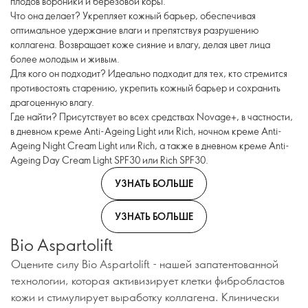
плодов вороники и березовой коры.
Что она делает? Укрепляет кожный барьер, обеспечивая
оптимальное удержание влаги и препятствуя разрушению
коллагена. Возвращает коже сияние и влагу, делая цвет лица
более молодым и живым.
Для кого он подходит? Идеально подходит для тех, кто стремится
противостоять старению, укрепить кожный барьер и сохранить
драгоценную влагу.
Где найти? Присутствует во всех средствах Novage+, в частности,
в дневном креме Anti-Ageing Light или Rich, ночном креме Anti-
Ageing Night Cream Light или Rich, а также в дневном креме Anti-
Ageing Day Cream Light SPF30 или Rich SPF30.
УЗНАТЬ БОЛЬШЕ
УЗНАТЬ БОЛЬШЕ
Bio Aspartolift
Оцените силу Bio Aspartolift - нашей запатентованной
технологии, которая активизирует клетки фибробластов
кожи и стимулирует выработку коллагена. Клинически