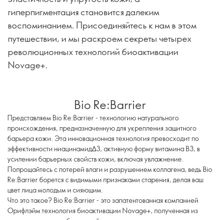
гиперпигментация становится далеким
воспоминанием. Присоединяйтесь к нам в этом
путешествии, и мы раскроем секреты четырех
революционных технологий биоактивации
Novage+.
Bio Re:Barrier
Представляем Bio Re:Barrier - технологию натурального
происхождения, предназначенную для укрепления защитного
барьера кожи. Эта инновационная технология превосходит по
эффективности ниацинамидΔ3, активную форму витамина B3, в
усилении барьерных свойств кожи, включая увлажнение.
Попрощайтесь с потерей влаги и разрушением коллагена, ведь Bio
Re:Barrier борется с видимыми признаками старения, делая ваш
цвет лица молодым и сияющим.
Что это такое? Bio Re:Barrier - это запатентованная компанией
Орифлэйм технология биоактивации Novage+, полученная из