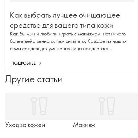
Как выбрать лучшее очищающее
средство для вашего типа кожи
Как бы мы ни любили играть с макияжем, нет ничего
более действенного, чем снять его. Каждое из наших
семи средств для умывания лица предлагает
уникальный опыт ухода, но все они имеют общую цель -
дать вам уверенность в себе и принять свое подлинное
ПОДРОБНЕЕ
"я" - с макияжем и без него.
Другие статьи
Уход за кожей
Макияж