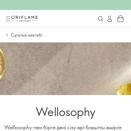
Сұлулық мектебі
Wellosophy
Wellosophy-пен бірге дені сау әрі бақытты өмірге