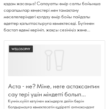
қадам жасаңыз! Салауатты өмір салты бойынша
сарапшылар кеңестері мен тамақтану
мәселелеріндегі қолдау өмір бойы пайдалы
әдеттер қалыптастыруға көмектеседі. Бүгіннен
бастап әдемі көрініп, жақсы сезініңіз және
болашағыңызды дені сау әрі бақытты етіңіз!
WELLOSOPHY
Аста - не? Міне, неге астаксантин
сау тері үшін міндетті болып
табылады
Күннің күйіп кетуінен әжімдерге дейін бәрін
болдырмауға көмектесетін құдіретті антиоксидант