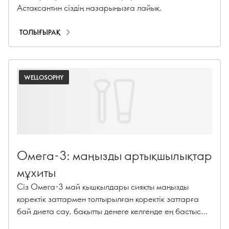
Астаксантин сіздің назарыңызға лайық.
ТОЛЫҒЫРАҚ
WELLOSOPHY
Омега-3: маңызды артықшылықтар
мұхиты
Сіз Омега-3 май қышқылдары сияқты маңызды
қоректік заттармен толтырылған қоректік заттарға
бай диета сау, бақытты денеге келгенде ең бастысы
екенін естіген шығарсыз. Бірақ қайдан бастау үшін