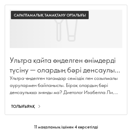
САРАПТАМАЛЫҚ ТАМАҚТАНУ ОРТАЛЫҒЫ
Ультра қайта өңделген өнімдерді
түсіну — олардың бәрі денсаулық
үшін зиянды ма?
Ультра-өңделген тағамдар семіздік пен созылмалы
аурулармен байланысты. Бірақ олардың бәрі
денсаулыққа зиянды ма? Диетолог Изабелла Ли,
PhL, өзінің бақылауларымен бөліседі.
ТОЛЫҒЫРАҚ
11 мақаланың ішінен 4 көрсетілді