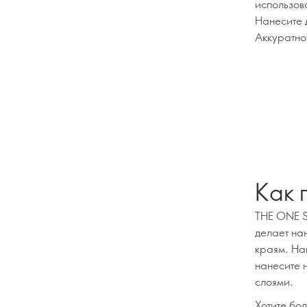
использова
Нанесите д
Аккуратно
Как 
THE ONE S
делает на
краям. На
нанесите 
слоями.
Хотите бо