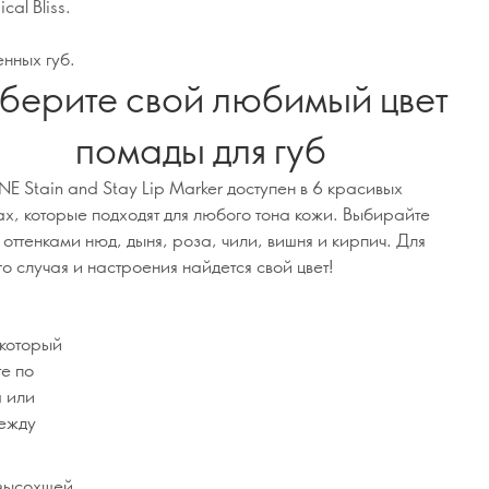
al Bliss.
нных губ.
берите свой любимый цвет
помады для губ
E Stain and Stay Lip Marker доступен в 6 красивых
ах, которые подходят для любого тона кожи. Выбирайте
оттенками нюд, дыня, роза, чили, вишня и кирпич. Для
о случая и настроения найдется свой цвет!
 который
те по
а или
между
 высохшей