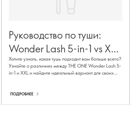
Руководство по туши:
Wonder Lash 5-in-1 vs XXL
– какая подходит вам?
Хотите узнать, какая тушь подходит вам больше всего?
Узнайте о различиях между THE ONE Wonder Lash 5-
in-1 и XXL и найдите идеальный вариант для своих
ресниц.
ПОДРОБНЕЕ