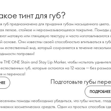
акое тинт для губ?
я губ предназначена для придания губам насыщенного цвета,
ая легкое, стойкое и неразмазывающееся покрытие. Помады д
еют матовую или глянцевую текстуру и часто изготавливаются 
й основе. Они известны своей способностью впитываться в губ
м естественный вид, который сохраняется в течение нескольки
одимости поправки!
е THE ONE Stain and Stay Lip Marker, чтобы испытать удивите
естественных губ, которые остаются на 12 часов — без разма
я и переноса!
Подготовьте губы пер
НЕЕ
ПОДРОБНЕЕ
есением помады необходимо убедиться, что губы чистые, глад
никаких косметических средств. Один из простых способов сде