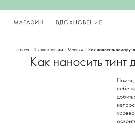
МАГАЗИН
ВДОХНОВЕНИЕ
Главная
/
Школа красоты
/
Макияж
/
Как наносить помаду-ти
Как наносить тинт 
Помады
себе ле
добить
непрост
усовер
освоит