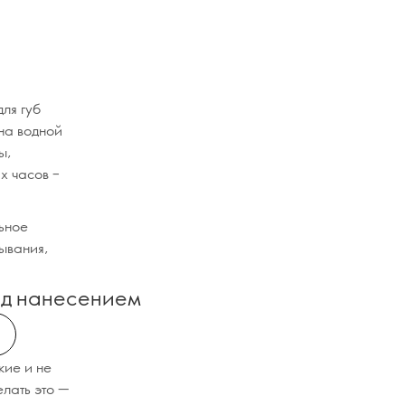
ля губ
на водной
ы,
х часов –
льное
зывания,
ед нанесением
кие и не
лать это —