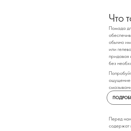
Что т
Помада дл
обеспечив
обычно им
или гелево
придавая и
без необх
Попробуйт
ощущение 
смазывани
ПОДРОБ
Перед нан
содержат 