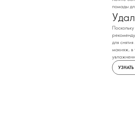
помады дл
Удал
Поскольку
рекоменду
для сняти
макияж, в 
увлажнен
УЗНАТЬ