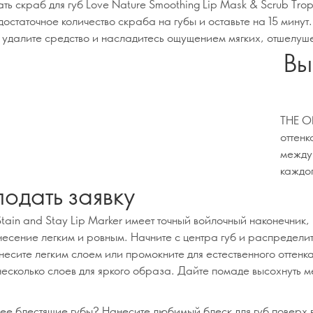
ть скраб для губ Love Nature Smoothing Lip Mask & Scrub Tropic
остаточное количество скраба на губы и оставьте на 15 минут.
 удалите средство и насладитесь ощущением мягких, отшелуше
Вы
THE ON
оттенк
между 
каждог
подать заявку
tain and Stay Lip Marker имеет точный войлочный наконечник,
несение легким и ровным. Начните с центра губ и распредели
несите легким слоем или промокните для естественного оттенк
несколько слоев для яркого образа. Дайте помаде высохнуть 
лее блестящие губы? Нанесите любимый блеск для губ поверх