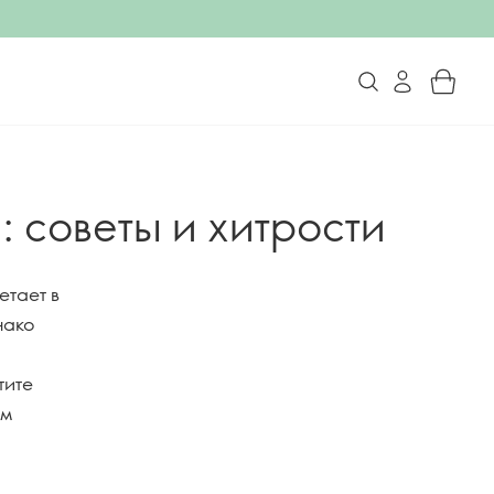
: советы и хитрости
етает в
нако
тите
ам