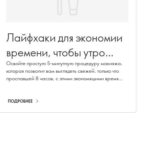
Лайфхаки для экономии
времени, чтобы утро
прошло без стресса
Освойте простую 5-минутную процедуру макияжа,
которая позволит вам выглядеть свежей, только что
проспавшей 8 часов, с этими экономящими время
хаками для утреннего макияжа без стресса. От
размывающегося тонального крема до кремовых
цветов.
ПОДРОБНЕЕ