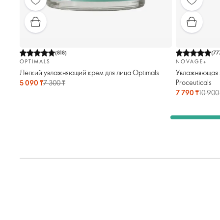
(
818
)
(
77
OPTIMALS
NOVAGE+
Лёгкий увлажняющий крем для лица Optimals
Увлажняющая 
Proceuticals
5 090 ₸
7 300 ₸
7 790 ₸
10 900