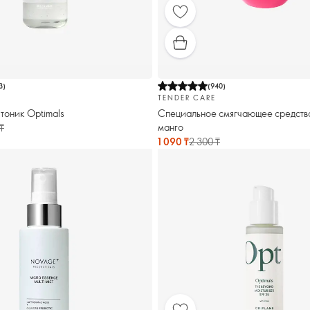
3
)
(
940
)
TENDER CARE
тоник Optimals
Специальное смягчающее средство
манго
₸
1 090 ₸
2 300 ₸