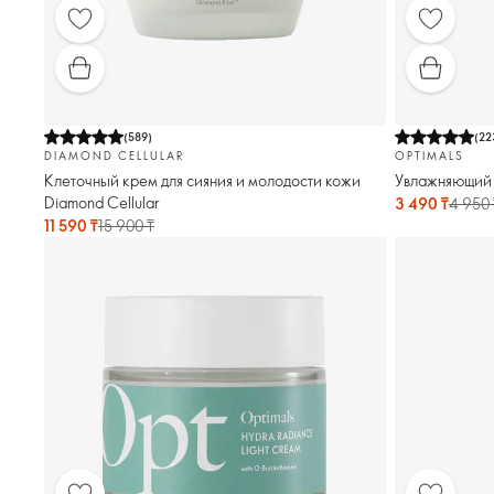
(
589
)
(
22
DIAMOND CELLULAR
OPTIMALS
Клеточный крем для сияния и молодости кожи
Увлажняющий 
Diamond Cellular
3 490 ₸
4 950 
11 590 ₸
15 900 ₸