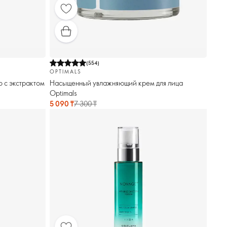
(
554
)
OPTIMALS
 с экстрактом
Насыщенный увлажняющий крем для лица
Optimals
5 090 ₸
7 300 ₸