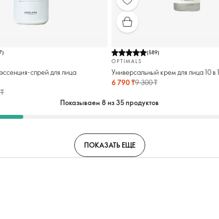
7
)
(
589
)
OPTIMALS
эссенция-спрей для лица
Универсальный крем для лица 10 в 1
6 790 ₸
9 300 ₸
 ₸
Показываем 8 из 35 продуктов
ПОКАЗАТЬ ЕЩЕ