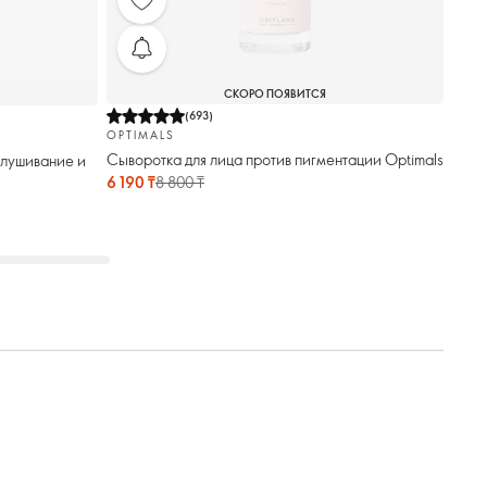
СКОРО ПОЯВИТСЯ
(
693
)
OPTIMALS
Сыворотка для лица против пигментации Optimals
елушивание и
6 190 ₸
8 800 ₸