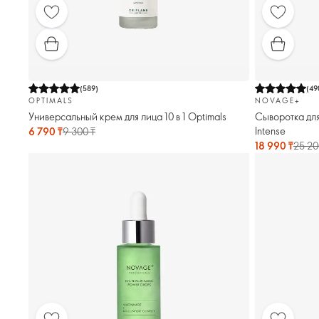
(
589
)
(
49
OPTIMALS
NOVAGE+
Универсальный крем для лица 10 в 1 Optimals
Сыворотка для
Intense
6 790 ₸
9 300 ₸
18 990 ₸
25 20