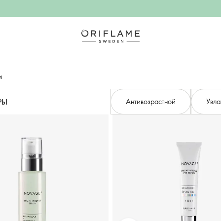
и
Антивозрастной
Увл
РЫ