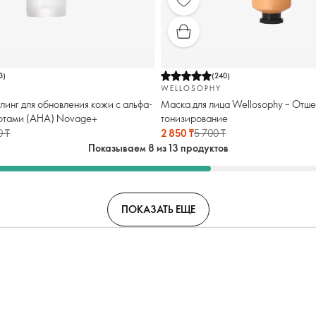
3
)
(
240
)
WELLOSOPHY
инг для обновления кожи с альфа-
Маска для лица Wellosophy – Отш
отами (AHA) Novage+
тонизирование
0 ₸
2 850 ₸
5 700 ₸
Показываем 8 из 13 продуктов
ПОКАЗАТЬ ЕЩЕ