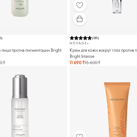
0
)
(
381
)
NOVAGE+
 лица против пигментации Bright
Крем для кожи вокруг глаз против 
Bright Intense
0 ₸
11 690 ₸
15 600 ₸