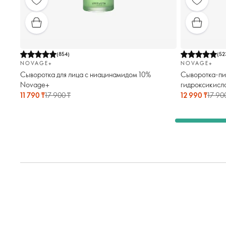
(
854
)
(
52
NOVAGE+
NOVAGE+
Сыворотка для лица с ниацинамидом 10%
Сыворотка-пил
Novage+
гидроксикисл
11 790 ₸
17 900 ₸
12 990 ₸
17 90