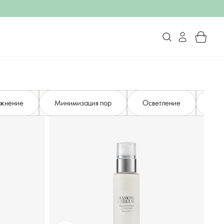
ажнение
Минимизация пор
Осветление
Усп