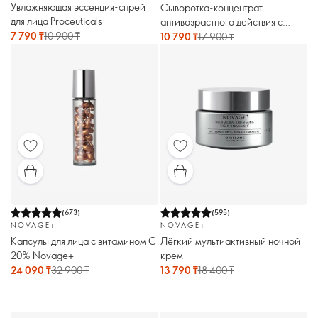
Увлажняющая эссенция-спрей
Сыворотка-концентрат
для лица Proceuticals
антивозрастного действия с
7 790 ₸
10 900 ₸
ретинолом Novage+
10 790 ₸
17 900 ₸
(
673
)
(
595
)
NOVAGE+
NOVAGE+
Капсулы для лица с витамином С
Лёгкий мультиактивный ночной
20% Novage+
крем
24 090 ₸
32 900 ₸
13 790 ₸
18 400 ₸