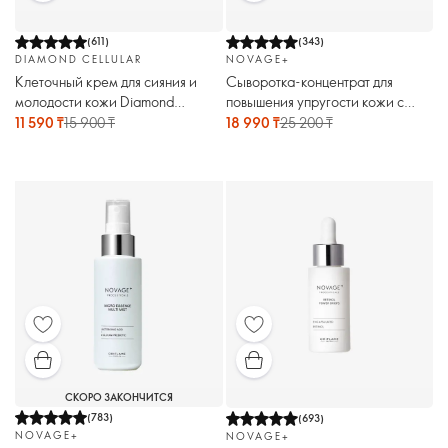
(
611
)
(
343
)
DIAMOND CELLULAR
NOVAGE+
Клеточный крем для сияния и
Сыворотка-концентрат для
молодости кожи Diamond
повышения упругости кожи с
Cellular
пептидами Novage+
11 590 ₸
15 900 ₸
18 990 ₸
25 200 ₸
СКОРО ЗАКОНЧИТСЯ
(
783
)
(
693
)
NOVAGE+
NOVAGE+