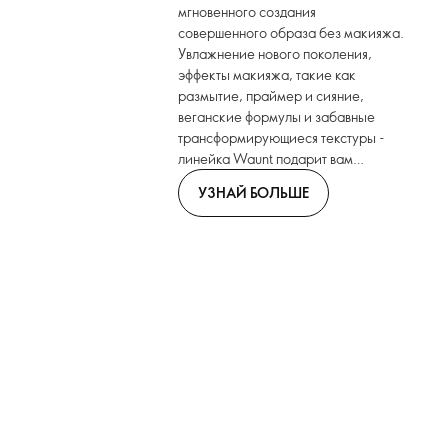
мгновенного создания
совершенного образа без макияжа.
Увлажнение нового поколения,
эффекты макияжа, такие как
размытие, праймер и сияние,
веганские формулы и забавные
трансформирующиеся текстуры -
линейка Waunt подарит вам
уникальный опыт ухода за кожей с
УЗНАЙ БОЛЬШЕ
безупречным результатом.