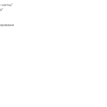
 частиц*
ей*
тирования