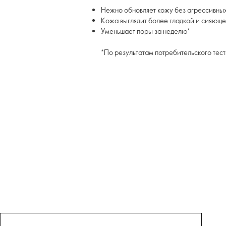
Нежно обновляет кожу без агрессивных
Кожа выглядит более гладкой и сияющ
Уменьшает поры за неделю*
*По результатам потребительского тес