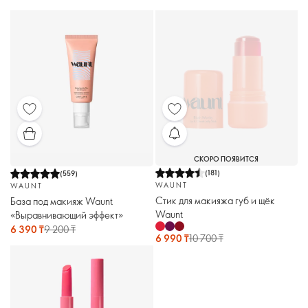
СКОРО ПОЯВИТСЯ
(
181
)
(
559
)
WAUNT
WAUNT
Стик для макияжа губ и щёк
База под макияж Waunt
Waunt
«Выравнивающий эффект»
6 390 ₸
9 200 ₸
6 990 ₸
10 700 ₸