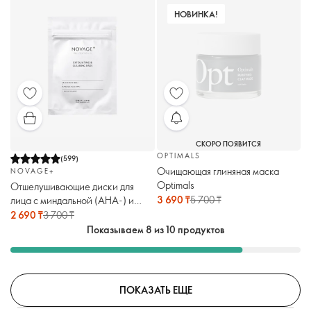
НОВИНКА!
СКОРО ПОЯВИТСЯ
OPTIMALS
(
599
)
Очищающая глиняная маска
NOVAGE+
Optimals
Отшелушивающие диски для
3 690 ₸
5 700 ₸
лица c миндальной (AHA-) и
салициловой (BHA-) кислотами
2 690 ₸
3 700 ₸
Novage+
Показываем 8 из 10 продуктов
ПОКАЗАТЬ ЕЩЕ