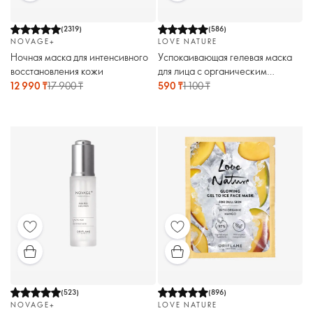
(
2319
)
(
586
)
NOVAGE+
LOVE NATURE
Ночная маска для интенсивного
Успокаивающая гелевая маска
восстановления кожи
для лица с органическим
экстрактом киви Love Nature
12 990 ₸
17 900 ₸
590 ₸
1 100 ₸
(
523
)
(
896
)
NOVAGE+
LOVE NATURE