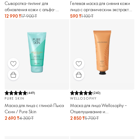
Сыворотка-пилинг для
Гелевая маска для сияния кожи
обновления кожи с альфа-
лица с органическим экстрактом
гидроксикислотами (AHA)
манго Love Nature
12 990 ₸
17 900 ₸
590 ₸
1 100 ₸
Novage+
(
449
)
(
240
)
PURE SKIN
WELLOSOPHY
Маска для лица с глиной Пьюэ
Маска для лица Wellosophy –
Скин / Pure Skin
Отшелушивание и
тонизирование
2 690 ₸
4 300 ₸
2 850 ₸
5 700 ₸