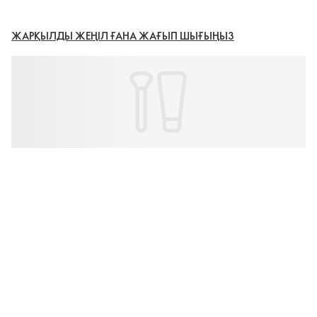
ЖАРҚЫЛДЫ ЖЕҢІЛ ҒАНА ЖАҒЫП ШЫҒЫҢЫЗ