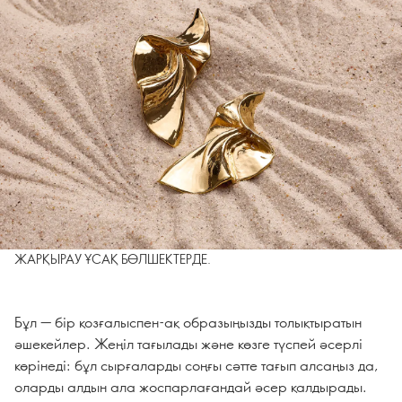
ЖАРҚЫРАУ ҰСАҚ БӨЛШЕКТЕРДЕ.
Бұл — бір қозғалыспен-ақ образыңызды толықтыратын
әшекейлер. Жеңіл тағылады және көзге түспей әсерлі
көрінеді: бұл сырғаларды соңғы сәтте тағып алсаңыз да,
оларды алдын ала жоспарлағандай әсер қалдырады.