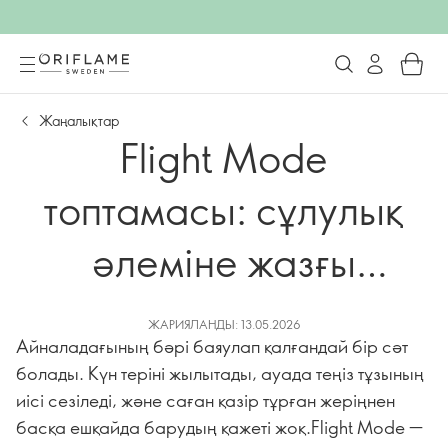
Жаңалықтар
Flight Mode
топтамасы: сұлулық
әлеміне жазғы
саяхатыңыз осы
ЖАРИЯЛАНДЫ: 13.05.2026
Айналадағының бәрі баяулап қалғандай бір сәт
жерден басталады
болады. Күн теріні жылытады, ауада теңіз тұзының
иісі сезіледі, және саған қазір тұрған жеріңнен
басқа ешқайда барудың қажеті жоқ.Flight Mode —