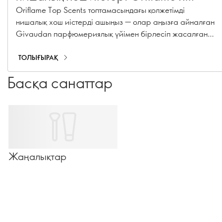
Givaudan үздік хош иістері
Oriflame Top Scents топтамасындағы қолжетімді
нишалық хош иістерді ашыңыз — олар аңызға айналған
Givaudan парфюмериялық үйімен бірлесіп жасалған.
Жинағыңыз келетін ерекше парфюмдер.
ТОЛЫҒЫРАҚ
Басқа санаттар
Жаңалықтар