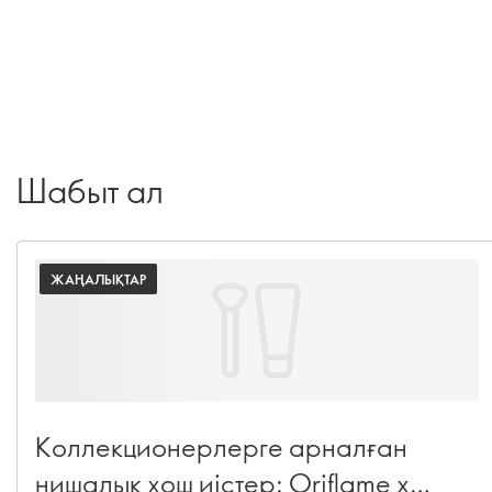
Шабыт ал
ЖАҢАЛЫҚТАР
Коллекционерлерге арналған
нишалық хош иістер: Oriflame x