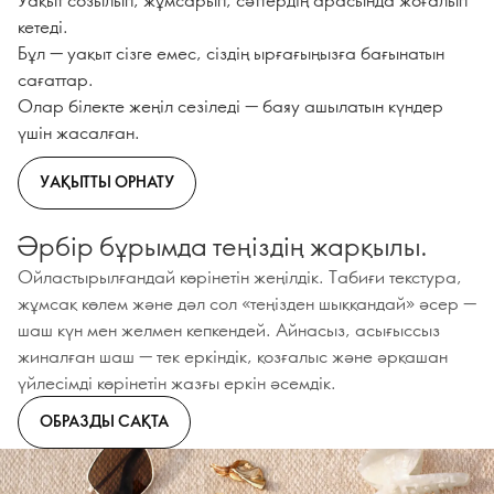
кетеді.
Бұл — уақыт сізге емес, сіздің ырғағыңызға бағынатын
сағаттар.
Олар білекте жеңіл сезіледі — баяу ашылатын күндер
үшін жасалған.
УАҚЫТТЫ ОРНАТУ
Әрбір бұрымда теңіздің жарқылы.
Ойластырылғандай көрінетін жеңілдік. Табиғи текстура,
жұмсақ көлем және дәл сол «теңізден шыққандай» әсер —
шаш күн мен желмен кепкендей. Айнасыз, асығыссыз
жиналған шаш — тек еркіндік, қозғалыс және әрқашан
үйлесімді көрінетін жазғы еркін әсемдік.
ОБРАЗДЫ САҚТА