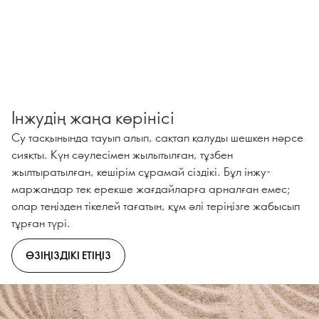
Інжудің жаңа көрінісі
Су тасқынында тауып алып, сақтап қалуды шешкен нәрсе
сияқты. Күн сәулесімен жылытылған, тұзбен
жылтыратылған, кешірім сұрамай сіздікі. Бұл інжу-
маржандар тек ерекше жағдайларға арналған емес;
олар теңізден тікелей тағатын, құм әлі теріңізге жабысып
тұрған түрі.
ӨЗІҢІЗДІКІ ЕТІҢІЗ