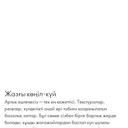
Жазғы көңіл-күй
Артық ештеңесіз — тек ең қажеттісі. Текстуралар,
реңктер, күнделікті оңай әрі табиғи қолданылатын
базалық заттар. Бұл сөмке сізбен бірге барлық жерде
болады: құмды жағажайлардан бастап күн шуақты