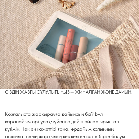
СІЗДІҢ ЖАЗҒЫ СҰЛУЛЫҒЫҢЫЗ — ЖИНАЛҒАН ЖӘНЕ ДАЙЫН.
Қозғалыста жарқырауға дайынсың ба? Бұл —
қарапайым әрі ұсақ-түйегіне дейін ойластырылған
күтімің. Тек ең қажеттісі ғана, әрдайым қолыңның
астында, сенің жарқылың кез келген сәтте бірге болуы