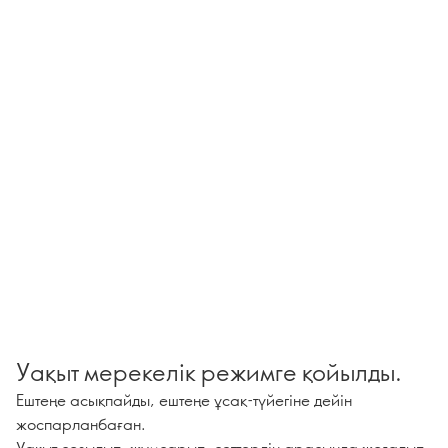
Уақыт мерекелік режимге қойылды.
Ештеңе асықпайды, ештеңе ұсақ-түйегіне дейін
жоспарланбаған.
Уақыт созылып, жұмсарып, сәттердің арасында жоғалып