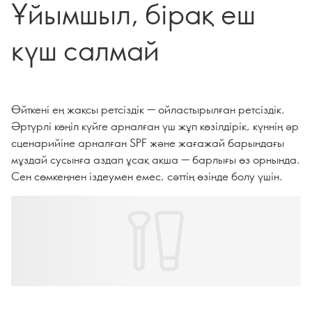
Ұйымшыл, бірақ еш
күш салмай
Өйткені ең жақсы ретсіздік — ойластырылған ретсіздік.
Әртүрлі көңіл күйге арналған үш жұп көзілдірік, күннің әр
сценарийіне арналған SPF және жағажай барындағы
мұздай сусынға аздап ұсақ ақша — барлығы өз орнында.
Сен сөмкеңнен іздеумен емес, сәттің өзінде болу үшін.