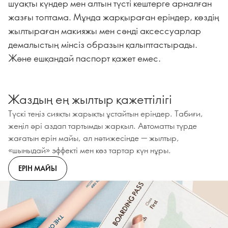
шуақты күндер мен алтын түсті кештерге арналған
жазғы топтама. Мұнда жарқыраған еріндер, көздің
жылтыраған макияжы мен сәнді аксессуарлар
демалыстың мінсіз образын қалыптастырады.
Және ешқандай паспорт қажет емес.
Жаздың ең жылтыр қажеттілігі
Түскі теңіз сияқты жарықты ұстайтын еріндер. Табиғи,
жеңіл әрі аздап тартымды жарқыл. Автоматты түрде
жағатын ерін майы, ал нәтижесінде — жылтыр,
«шыныдай» эффекті мен көз тартар күн нұры.
ЕРІН МАЙЫ