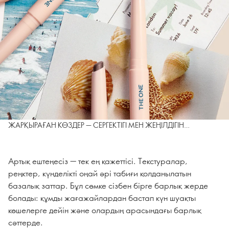
ЖАРҚЫРАҒАН КӨЗДЕР — СЕРГЕКТІГІ МЕН ЖЕҢІЛДІГІН
САҚТАЙДЫ.
Артық ештеңесіз — тек ең қажеттісі. Текстуралар,
реңктер, күнделікті оңай әрі табиғи қолданылатын
базалық заттар. Бұл сөмке сізбен бірге барлық жерде
болады: құмды жағажайлардан бастап күн шуақты
көшелерге дейін және олардың арасындағы барлық
сәттерде.