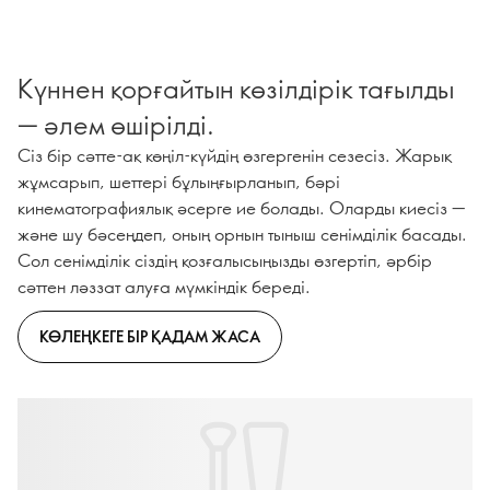
Күннен қорғайтын көзілдірік тағылды
— әлем өшірілді.
Сіз бір сәтте-ақ көңіл-күйдің өзгергенін сезесіз. Жарық
жұмсарып, шеттері бұлыңғырланып, бәрі
кинематографиялық әсерге ие болады. Оларды киесіз —
және шу бәсеңдеп, оның орнын тыныш сенімділік басады.
Сол сенімділік сіздің қозғалысыңызды өзгертіп, әрбір
сәттен ләззат алуға мүмкіндік береді.
КӨЛЕҢКЕГЕ БІР ҚАДАМ ЖАСА