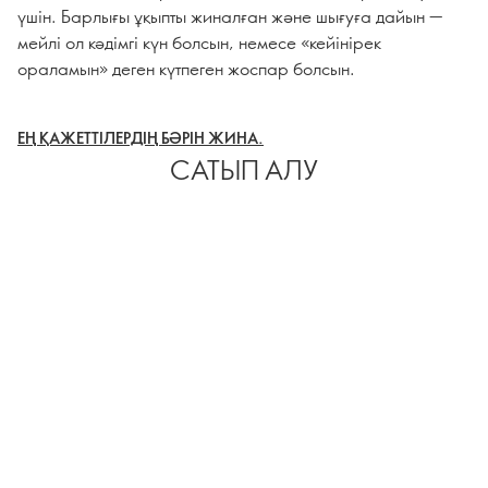
үшін. Барлығы ұқыпты жиналған және шығуға дайын —
мейлі ол кәдімгі күн болсын, немесе «кейінірек
ораламын» деген күтпеген жоспар болсын.
ЕҢ ҚАЖЕТТІЛЕРДІҢ БӘРІН ЖИНА.
САТЫП АЛУ