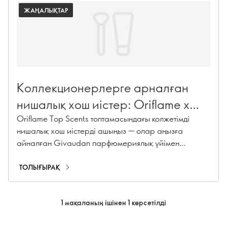
ЖАҢАЛЫҚТАР
Коллекционерлерге арналған
нишалық хош иістер: Oriflame x
Givaudan үздік хош иістері
Oriflame Top Scents топтамасындағы қолжетімді
нишалық хош иістерді ашыңыз — олар аңызға
айналған Givaudan парфюмериялық үйімен
бірлесіп жасалған. Жинағыңыз келетін ерекше
парфюмдер.
ТОЛЫҒЫРАҚ
1 мақаланың ішінен 1 көрсетілді