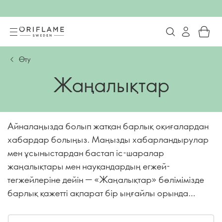
Өту
Жаңалықтар
Айналаңызда болып жатқан барлық оқиғалардан
хабардар болыңыз. Маңызды хабарландырулар
мен ұсыныстардан бастап іс-шаралар
жаңалықтары мен науқандардың егжей-
тегжейлеріне дейін — «Жаңалықтар» бөлімімізде
барлық қажетті ақпарат бір ыңғайлы орында
жинақталған!