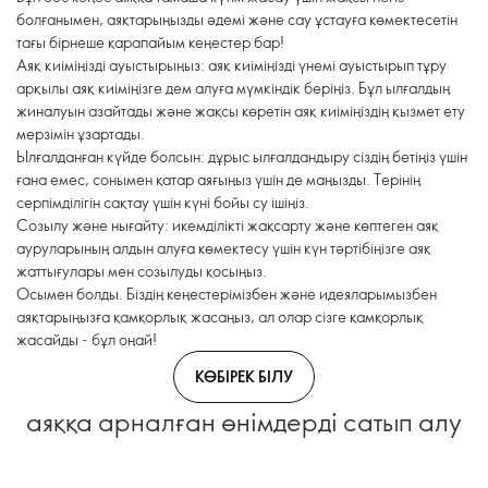
болғанымен, аяқтарыңызды әдемі және сау ұстауға көмектесетін
тағы бірнеше қарапайым кеңестер бар!
Аяқ киіміңізді ауыстырыңыз: аяқ киіміңізді үнемі ауыстырып тұру
арқылы аяқ киіміңізге дем алуға мүмкіндік беріңіз. Бұл ылғалдың
жиналуын азайтады және жақсы көретін аяқ киіміңіздің қызмет ету
мерзімін ұзартады.
Ылғалданған күйде болсын: дұрыс ылғалдандыру сіздің бетіңіз үшін
ғана емес, сонымен қатар аяғыңыз үшін де маңызды. Терінің
серпімділігін сақтау үшін күні бойы су ішіңіз.
Созылу және нығайту: икемділікті жақсарту және көптеген аяқ
ауруларының алдын алуға көмектесу үшін күн тәртібіңізге аяқ
жаттығулары мен созылуды қосыңыз.
Осымен болды. Біздің кеңестерімізбен және идеяларымызбен
аяқтарыңызға қамқорлық жасаңыз, ал олар сізге қамқорлық
жасайды - бұл оңай!
КӨБІРЕК БІЛУ
аяққа арналған өнімдерді сатып алу