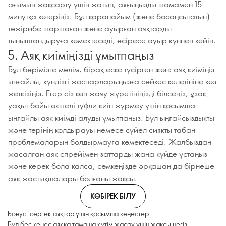
ағымын жақсарту үшін жатып, аяғыңызды шамамен 15
минутқа көтеріңіз. Бұл қарапайым (және босаңсытатын)
тәжірибе шаршаған және ауырған аяқтарды
тыныштандыруға көмектеседі, әсіресе ауыр күннен кейін.
5. Аяқ киіміңізді ұмытпаңыз
Бұл бәрімізге мәлім, бірақ еске түсірген жөн: аяқ киіміңіз
ыңғайлы, күндізгі жоспарларыңызға сәйкес келетініне көз
жеткізіңіз. Егер сіз көп жаяу жүретініңізді білсеңіз, ұзақ
уақыт бойы өкшелі туфли киіп жүрмеу үшін қосымша
ыңғайлы аяқ киімді алуды ұмытпаңыз. Бұл ыңғайсыздықты
және терінің қолдырауы немесе сүйел сияқты табан
проблемаларын болдырмауға көмектеседі. Жалбыздан
жасалған аяқ спрейімен заттарды жаңа күйде ұстаңыз
және керек бола қалса, сөмкеңізде әрқашан да бірнеше
аяқ жастықшалары болғаны жақсы.
КӨБІРЕК БІЛУ
Бонус: сергек аяқтар үшін қосымша кеңестер
Бұл бес кеңес аяққа тамаша күтім жасау үшін жақсы негіз