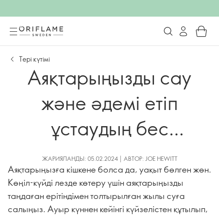
Тері күтімі
Аяқтарыңызды сау
және әдемі етіп
ұстаудың бес
қарапайым әдісі
ЖАРИЯЛАНДЫ: 05.02.2024 | АВТОР: JOE HEWITT
Аяқтарыңызға кішкене болса да, уақыт бөлген жөн.
Көңіл-күйді лезде көтеру үшін аяқтарыңызды
таңдаған ерітіндімен толтырылған жылы суға
салыңыз. Ауыр күннен кейінгі күйзелістен құтылып,