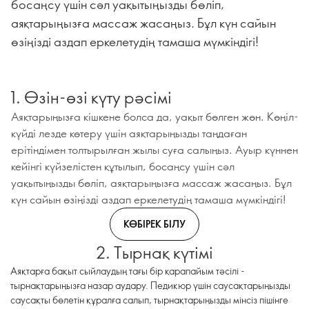
босаңсу үшін сәл уақытыңызды бөліп,
аяқтарыңызға массаж жасаңыз. Бұл күн сайын
өзіңізді аздап еркелетудің тамаша мүмкіндігі!
1. Өзін-өзі күту рәсімі
Аяқтарыңызға кішкене болса да, уақыт бөлген жөн. Көңіл-
күйді лезде көтеру үшін аяқтарыңызды таңдаған
ерітіндімен толтырылған жылы суға салыңыз. Ауыр күннен
кейінгі күйзелістен құтылып, босаңсу үшін сәл
уақытыңызды бөліп, аяқтарыңызға массаж жасаңыз. Бұл
күн сайын өзіңізді аздап еркелетудің тамаша мүмкіндігі!
КӨБІРЕК БІЛУ
2. Тырнақ күтімі
Аяқтарға бақыт сыйлаудың тағы бір қарапайым тәсілі -
тырнақтарыңызға назар аудару. Педикюр үшін саусақтарыңызды
саусақты бөлетін құралға салып, тырнақтарыңызды мінсіз пішінге