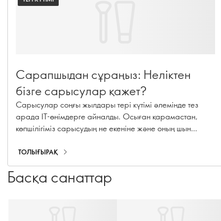
Сарапшыдан сұраңыз: Неліктен
бізге сарысулар қажет?
Сарысулар соңғы жылдары тері күтімі әлемінде тез
арада IT-өнімдерге айналды. Осыған қарамастан,
көпшілігіміз сарысудың не екеніне және оның шын
мәнінде не істейтініне әлі де сенімді емеспіз. Оның
керемет артықшылықтарын түсіндіру үшін біз Oriflame
ТОЛЫҒЫРАҚ
тері күтімі жөніндегі сарапшылар панеліне жүгіндік
Басқа санаттар
және кейбір жанды сұрақтарға жауап іздедік!