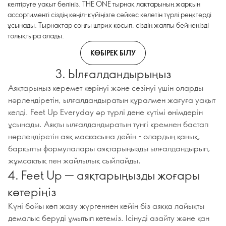
келтіруге уақыт бөліңіз. THE ONE тырнақ лактарының жарқын
ассортименті сіздің көңіл-күйіңізге сәйкес келетін түрлі реңктерді
ұсынады. Тырнақтар соңғы штрих қосып, сіздің жалпы бейнеңізді
толықтыра алады.
КӨБІРЕК БІЛУ
3. Ылғалдандырыңыз
Аяқтарыңыз керемет көрінуі және сезінуі үшін оларды
нәрлендіретін, ылғалдандыратын құралмен жағуға уақыт
келді. Feet Up Everyday әр түрлі дене күтімі өнімдерін
ұсынады. Аяқты ылғалдандыратын түнгі кремнен бастап
нәрлендіретін аяқ маскасына дейін - олардың қанық,
барқытты формулалары аяқтарыңызды ылғалдандырып,
жұмсақтық пен жайлылық сыйлайды.
4. Feet Up — аяқтарыңызды жоғары
көтеріңіз
Күні бойы көп жаяу жүргеннен кейін біз аяққа лайықты
демалыс беруді ұмытып кетеміз. Ісінуді азайту және қан