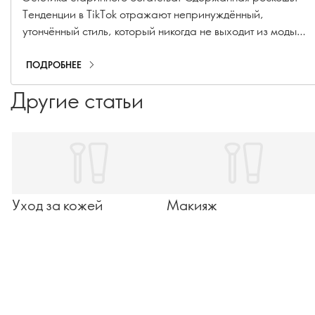
Тенденции в TikTok отражают непринуждённый,
утончённый стиль, который никогда не выходит из моды.
Эти секреты красоты, создающие атмосферу
экстравагантности, помогут вам почувствовать себя по-
ПОДРОБНЕЕ
настоящему роскошно.
Другие статьи
Уход за кожей
Макияж