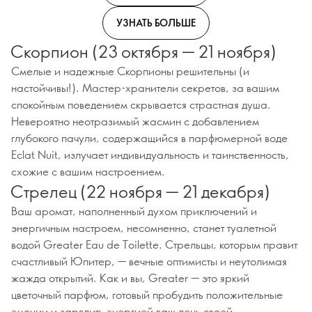
УЗНАТЬ БОЛЬШЕ
Скорпион (23 октября — 21 ноября)
Смелые и надежные Скорпионы решительны (и
настойчивы!). Мастер-хранители секретов, за вашим
спокойным поведением скрывается страстная душа.
Невероятно неотразимый жасмин с добавлением
глубокого пачули, содержащийся в парфюмерной воде
Eclat Nuit, излучает индивидуальность и таинственность,
схожие с вашим настроением.
Стрелец (22 ноября — 21 декабря)
Ваш аромат, наполненный духом приключений и
энергичным настроем, несомненно, станет туалетной
водой Greater Eau de Toilette. Стрельцы, которым правит
счастливый Юпитер, — вечные оптимисты и неутолимая
жажда открытий. Как и вы, Greater — это яркий
цветочный парфюм, готовый пробудить положительные
эмоции и зарядить энергией ваш день своей