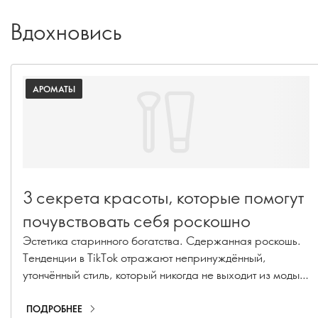
Вдохновись
АРОМАТЫ
3 секрета красоты, которые помогут
почувствовать себя роскошно
Эстетика старинного богатства. Сдержанная роскошь.
Тенденции в TikTok отражают непринуждённый,
утончённый стиль, который никогда не выходит из моды.
Эти секреты красоты, создающие атмосферу
экстравагантности, помогут вам почувствовать себя по-
ПОДРОБНЕЕ