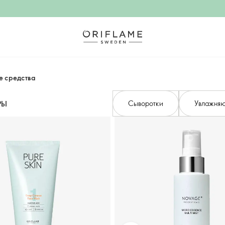
 средства
Сыворотки
Увлажняю
РЫ