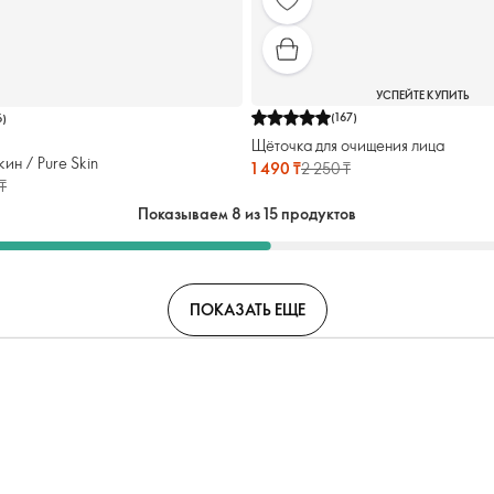
УСПЕЙТЕ КУПИТЬ
(
167
)
6
)
Щёточка для очищения лица
ин / Pure Skin
1 490 ₸
2 250 ₸
₸
Показываем 8 из 15 продуктов
ПОКАЗАТЬ ЕЩЕ