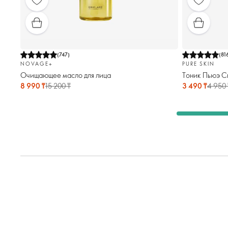
(
747
)
(
81
NOVAGE+
PURE SKIN
Очищающее масло для лица
Тоник Пьюэ Ск
8 990 ₸
15 200 ₸
3 490 ₸
4 950 