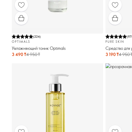
(
224
)
(
97
OPTIMALS
PURE SKIN
Увлажняющий тоник Optimals
Средство для 
3 490 ₸
4 950 ₸
3 190 ₸
4 950 