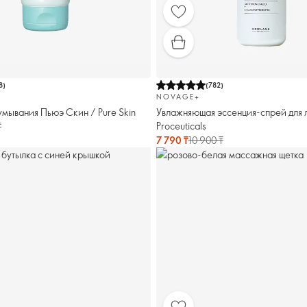
8
)
(
782
)
NOVAGE+
умывания Пьюэ Скин / Pure Skin
Увлажняющая эссенция-спрей для 
Proceuticals
₸
7 790 ₸
10 900 ₸