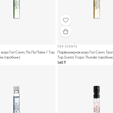
TOP SCENTS
вода Топ Сентс Ла Ла Лайм / Top
Парфюмерная вода Топ Сентс Троп
ime (пробник)
Top Scents Tropic Thunder (пробник
140 ₸