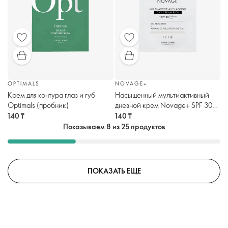
OPTIMALS
NOVAGE+
Крем для контура глаз и губ
Насыщенный мультиактивный
Optimals (пробник)
дневной крем Novage+ SPF 30
(пробник)
140 ₸
140 ₸
Показываем 8 из 25 продуктов
ПОКАЗАТЬ ЕЩЕ