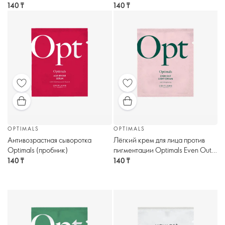
(пробник)
140 ₸
140 ₸
OPTIMALS
OPTIMALS
Антивозрастная сыворотка
Лёгкий крем для лица против
Optimals (пробник)
пигментации Optimals Even Out
(пробник)
140 ₸
140 ₸