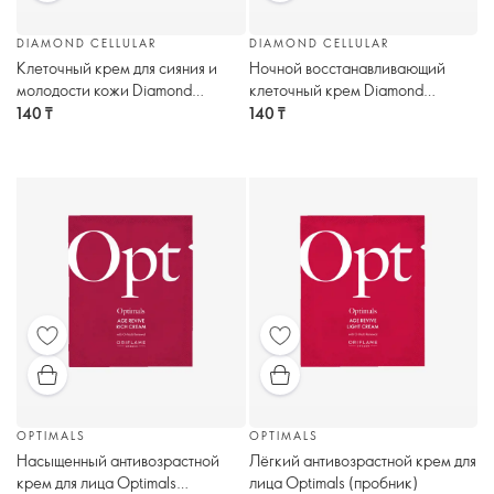
DIAMOND CELLULAR
DIAMOND CELLULAR
Клеточный крем для сияния и
Ночной восстанавливающий
молодости кожи Diamond
клеточный крем Diamond
Cellular (пробник)
Cellular (пробник)
140 ₸
140 ₸
OPTIMALS
OPTIMALS
Насыщенный антивозрастной
Лёгкий антивозрастной крем для
крем для лица Optimals
лица Optimals (пробник)