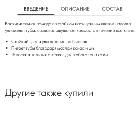
ВВЕДЕНИЕ
ОПИСАНИЕ
СОСТАВ
Д
Восхитительная помада со стойким насыщенным цветом надолго
увлажняет губы, создавая ощущение комфорта в течение всего дня.
Стойкий цвет и увлажнение на 8 часов
Питает губы благодаря маслам какао и ши
15 восхитительных оттенков для любого тона кожи
Другие также купили