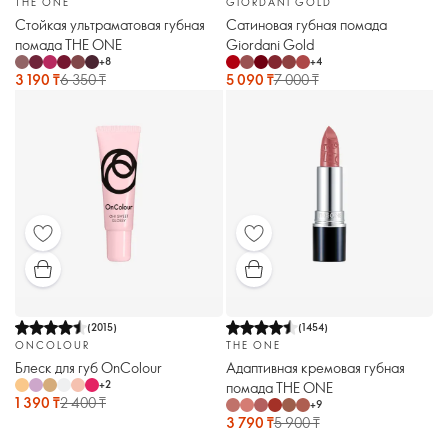
THE ONE
GIORDANI GOLD
Стойкая ультраматовая губная
Сатиновая губная помада
помада THE ONE
Giordani Gold
+
8
+
4
3 190 ₸
6 350 ₸
5 090 ₸
7 000 ₸
(
2015
)
(
1454
)
ONCOLOUR
THE ONE
Блеск для губ OnColour
Адаптивная кремовая губная
+
2
помада THE ONE
1 390 ₸
2 400 ₸
+
9
3 790 ₸
5 900 ₸