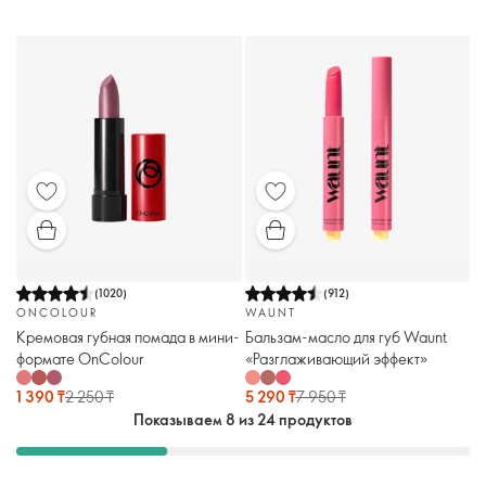
(
1020
)
(
912
)
ONCOLOUR
WAUNT
Кремовая губная помада в мини-
Бальзам-масло для губ Waunt
формате OnColour
«Разглаживающий эффект»
1 390 ₸
2 250 ₸
5 290 ₸
7 950 ₸
Показываем 8 из 24 продуктов