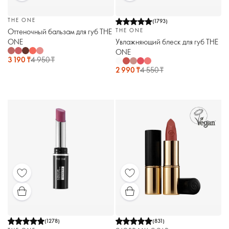
THE ONE
(
1793
)
Оттеночный бальзам для губ THE
THE ONE
ONE
Увлажняющий блеск для губ THE
ONE
3 190 ₸
4 950 ₸
2 990 ₸
4 550 ₸
(
1278
)
(
831
)