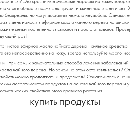
росите вы? Это крошечные мясистые наросты на коже, которы
ечаются в области подмышек, груди, нижней части шеи и век. 
о безвредны, но могут доставить немало неудобств. Однако, 
раз в день наносить эфирное масло чайного дерева на шишки, 
 кожные метки постепенно высыхают и просто отпадают. Провер
едующий раз!
что чистое эфирное масло чайного дерева - сильное средство,
е его непосредственно на кожу, всегда используйте масло-но
 они - три самых замечательных способа лечения заболеваний 
асла чайного дерева. Но зачем на этом останавливаться? С
свойств можно продолжать и продолжать! Ознакомьтесь с наш
еским ассортиментом продуктов на основе чайного дерева и у
осметических свойствах этого древнего растения.
купить продукты