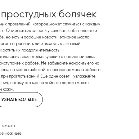
 простудных болячек
ных проявлений, которое может случиться с каждым,
ек. Они заставляют нас чувствовать себя неловко и
бе, но есть и хорошие новости: эфирное масло
могает ограничить дискомфорт, вызванный
кратить их продолжительность.
калывания, свидетельствующие о появлении язвы,
иступайте к работе. Не забывайте наносить его на
день, но всегда избегайте попадания масла чайного
о при проглатывании! Еще один совет - увлажняйте
ения, потому что масло чайного дерева может
й кожи.
УЗНАТЬ БОЛЬШЕ
у может
кое кожные