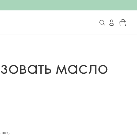
зовать масло
ьше,