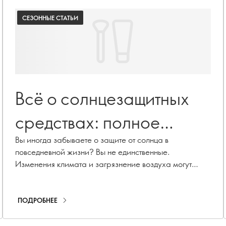
СЕЗОННЫЕ СТАТЬИ
Всё о солнцезащитных
средствах: полное
руководство по защите от
Вы иногда забываете о защите от солнца в
повседневной жизни? Вы не единственные.
солнца
Изменения климата и загрязнение воздуха могут
ускорить старение кожи, вызывая гиперпигментацию,
появление мелких морщин и потерю коллагена. С
нашей линейкой средств для защиты от солнца,
ПОДРОБНЕЕ
включая солнцезащитные кремы, увлажняющие
средства с SPF и косметику с SPF, вы сможете