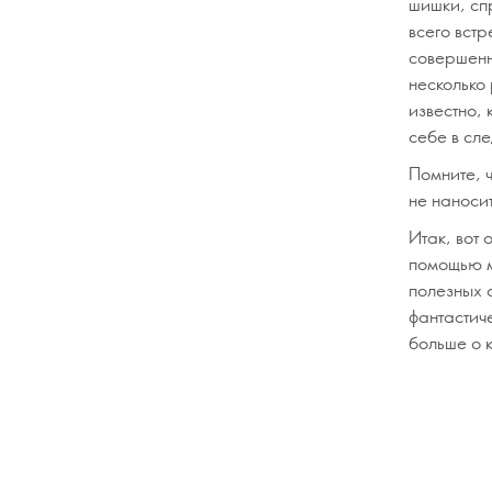
шишки, сп
всего встр
совершенн
несколько 
известно,
себе в сл
Помните, 
не наносит
Итак, вот
помощью м
полезных 
фантастич
больше о к