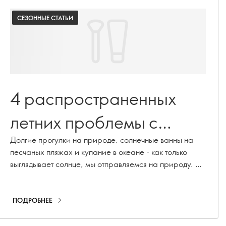
СЕЗОННЫЕ СТАТЬИ
4 распространенных
летних проблемы с
кожей, которые вы
Долгие прогулки на природе, солнечные ванны на
песчаных пляжах и купание в океане - как только
можете предотвратить
выглядывает солнце, мы отправляемся на природу. Но
знаете ли вы, что лето может негативно сказаться на
состоянии вашей кожи? Здесь мы перечислим 4
распространенные летние проблемы с кожей и
ПОДРОБНЕЕ
расскажем, как решить каждую из них.