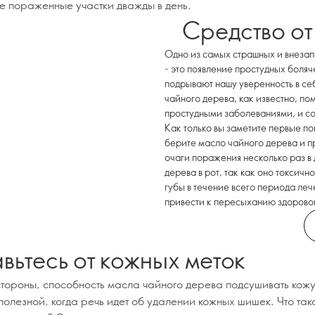
е пораженные участки дважды в день.
Средство от
Одно из самых страшных и внезап
- это появление простудных боляч
подрывают нашу уверенность в се
чайного дерева, как известно, по
простудными заболеваниями, и со
Как только вы заметите первые по
берите масло чайного дерева и пр
очаги поражения несколько раз в 
дерева в рот, так как оно токсичн
губы в течение всего периода леч
привести к пересыханию здорово
вьтесь от кожных меток
стороны, способность масла чайного дерева подсушивать кож
 полезной, когда речь идет об удалении кожных шишек. Что та