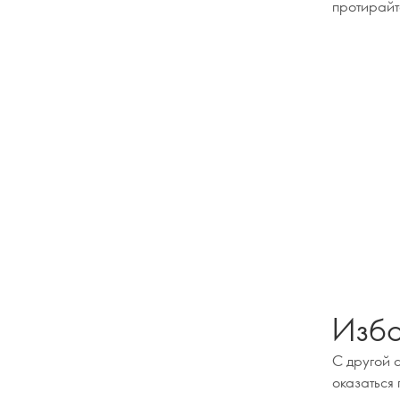
протирайт
Изба
С другой 
оказаться