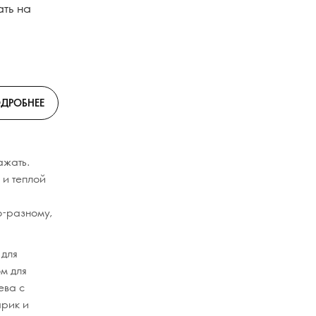
ать на
ДРОБНЕЕ
ажать.
 и теплой
о-разному,
 для
ом для
ева с
арик и