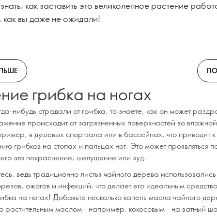
знать, как заставить это великолепное растение работ
, как вы даже не ожидали!
ОЛЬШЕ
ПО
ние грибка на ногах
гда-нибудь страдали от грибка, то знаете, как он может раздр
ажение происходит от загрязненных поверхностей во влажной
пример, в душевых спортзала или в бассейнах, что приводит к
ию грибков на стопах и пальцах ног. Это может проявляться п
сего это покраснение, шелушение или зуд.
тесь, ведь традиционно листья чайного дерева использовались
резов, ожогов и инфекций, что делает его идеальным средств
рибка на ногах! Добавьте несколько капель масла чайного дер
о растительным маслом - например, кокосовым - на ватный ш