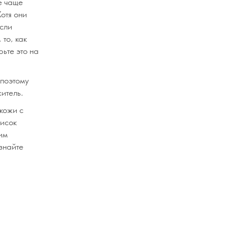
е чаще
Хотя они
если
то, как
ьте это на
 поэтому
ситель.
кожи с
писок
им
знайте