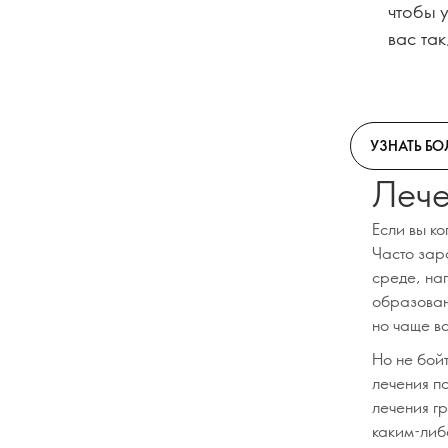
чтобы у
вас так
УЗНАТЬ Б
Лече
Если вы ко
Часто зар
среде, на
образован
но чаще в
Но не бой
лечения по
лечения г
каким-либ