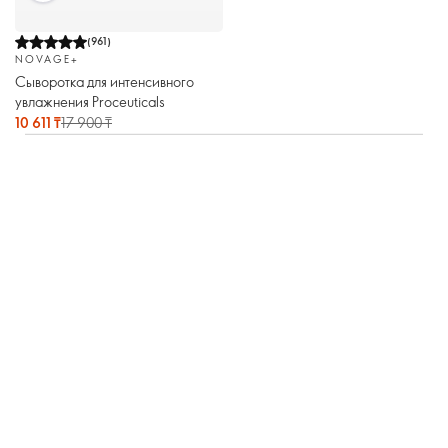
(
961
)
NOVAGE+
Сыворотка для интенсивного
увлажнения Proceuticals
10 611 ₸
17 900 ₸