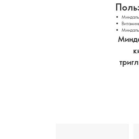
Поль
Миндальн
Витамины
Миндаль
Минда
к
триг