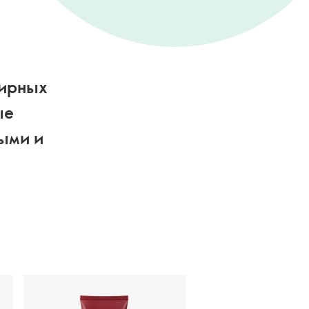
жирных
ые
ыми и