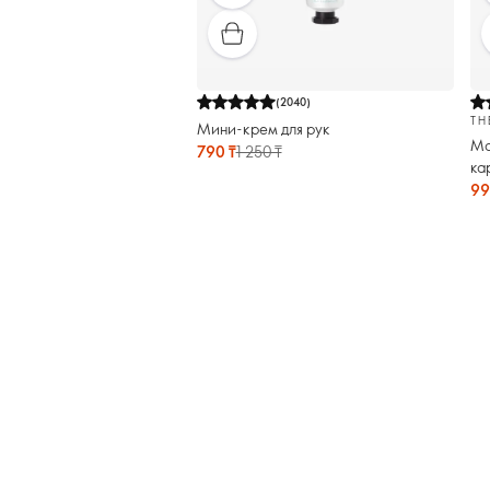
(
2040
)
TH
Мини-крем для рук
Ма
790 ₸
1 250 ₸
ка
99