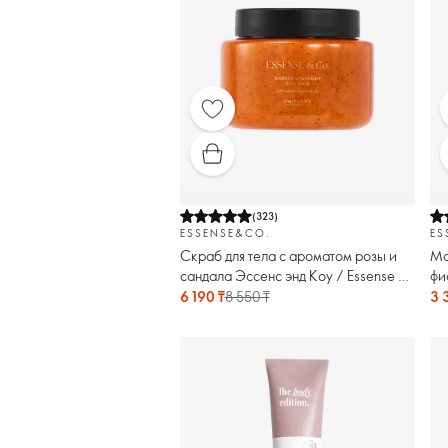
(
323
)
ESSENSE&CO.
ES
Скраб для тела с ароматом розы и
Ма
сандала Эссенс энд Коу / Essense &
фи
Co.
Co
6 190 ₸
8 550 ₸
3 