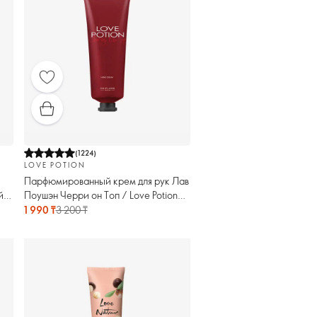
(
1224
)
LOVE POTION
Парфюмированный крем для рук Лав
йи
Поушэн Черри он Топ / Love Potion
Cherry on Top
1 990 ₸
3 200 ₸