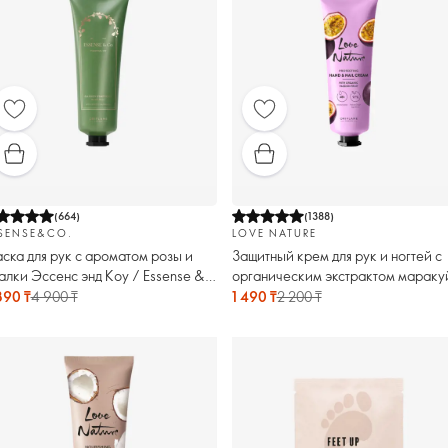
(
664
)
(
1388
)
SENSE&CO.
LOVE NATURE
ска для рук с ароматом розы и
Защитный крем для рук и ногтей с
алки Эссенс энд Коу / Essense &
органическим экстрактом мараку
.
Love Nature
390 ₸
4 900 ₸
1 490 ₸
2 200 ₸