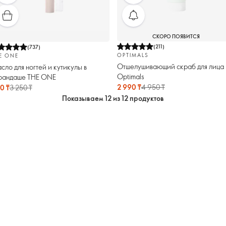
СКОРО ПОЯВИТСЯ
(
211
)
(
737
)
OPTIMALS
E ONE
Отшелушивающий скраб для лица
сло для ногтей и кутикулы в
Optimals
рандаше THE ONE
2 990 ₸
4 950 ₸
0 ₸
3 250 ₸
Показываем 12 из 12 продуктов