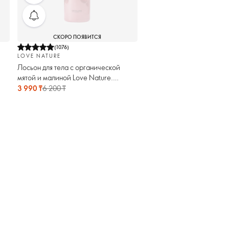
СКОРО ПОЯВИТСЯ
(
1076
)
LOVE NATURE
Лосьон для тела с органической
мятой и малиной Love Nature.
Большой объём
3 990 ₸
6 200 ₸