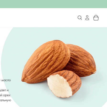
– масло
щает и
ый орех
дальную