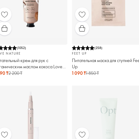
(
1052
)
(
258
)
VE NATURE
FEET UP
тательный крем для рук с
Питательная маска для ступней Fee
ганическим маслом кокоса Love
Up
ture
490 ₸
2 200 ₸
1 090 ₸
1 850 ₸