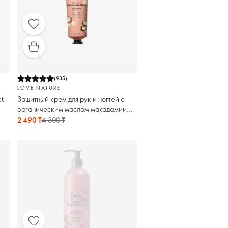
(
935
)
LOVE NATURE
t
Защитный крем для рук и ногтей с
органическим маслом макадамии
Love Nature. Большой объём
2 490 ₸
4 300 ₸