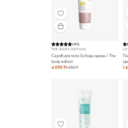
(
452
)
THE-BODY-EDITION
LO
Скраб для тела Зэ боди эдишн / The
Пи
body edition
ор
Na
4 090 ₸
5 850 ₸
1 