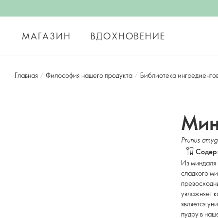
МАГАЗИН
ВДОХНОВЕНИЕ
Главная
/
Философия нашего продукта
/
Библиотека ингредиенто
Мин
Prunus amygd
Содерж
Из миндаля
сладкого ми
превосходны
увлажняет к
является у
пудру в наш