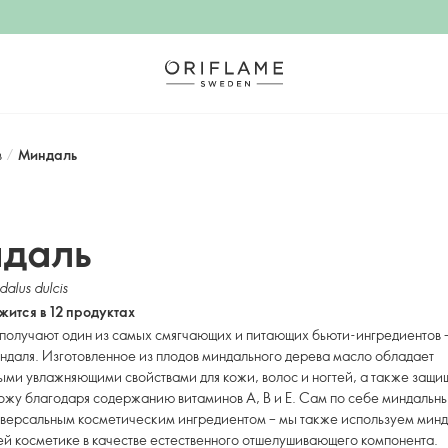
в
/
Миндаль
даль
alus dulcis
ится в 12 продуктах
 получают один из самых смягчающих и питающих бьюти-ингредиентов 
ндаля. Изготовленное из плодов миндального дерева масло обладает
ми увлажняющими свойствами для кожи, волос и ногтей, а также защи
ожу благодаря содержанию витаминов А, В и Е. Сам по себе миндальн
ниверсальным косметическим ингредиентом – мы также используем мин
ей косметике в качестве естественного отшелушивающего компонента.