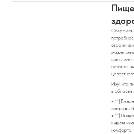
Пище
здоро
Современн
потребнос
ограничен
может влия
счет диет
питательн
целостног
Изучите п
в области 
• **[Ежед
энергии, 
• **[Пище
кишечника
комфорта