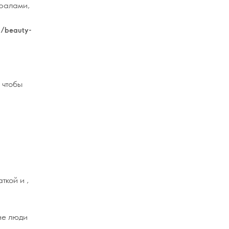
ералами,
n/beauty-
, чтобы
аткой и
,
ие люди