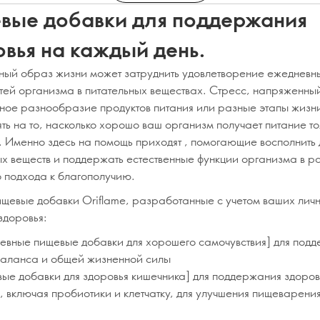
вые добавки для поддержания
вья на каждый день.
ый образ жизни может затруднить удовлетворение ежедневн
тей организма в питательных веществах. Стресс, напряженны
ное разнообразие продуктов питания или разные этапы жизни
ть на то, насколько хорошо ваш организм получает питание то
ы. Именно здесь на помощь приходят , помогающие восполнить
ых веществ и поддержать естественные функции организма в р
о подхода к благополучию.
ищевые добавки Oriflame, разработанные с учетом ваших лич
здоровья:
невные пищевые добавки для хорошего самочувствия] для под
баланса и общей жизненной силы
вые добавки для здоровья кишечника] для поддержания здоров
, включая пробиотики и клетчатку, для улучшения пищеварения