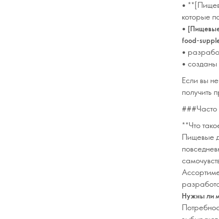
• **[Пище
которые п
•
[Пищевые
food-suppl
•
разработ
•
созданы 
Если вы не
получить 
###Часто
**Что так
Пищевые д
повседнев
самочувст
Ассортиме
разработ
Нужны ли м
Потребнос
выбираю