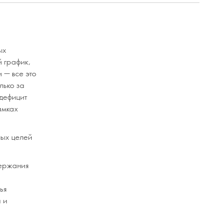
ых
й график,
 — все это
лько за
 дефицит
амках
ных целей
держания
ья
 и