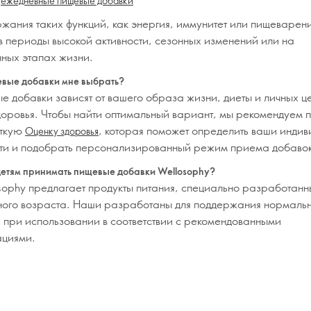
ежедневные пищевые добавки
ржания таких функций, как энергия, иммунитет или пищеварен
в периоды высокой активности, сезонных изменений или на
ных этапах жизни.
вые добавки мне выбрать?
е добавки зависят от вашего образа жизни, диеты и личных ц
доровья. Чтобы найти оптимальный вариант, мы рекомендуем 
откую
, которая поможет определить ваши инди
Оценку здоровья
ти и подобрать персонализированный режим приема добавок
етям принимать пищевые добавки Wellosophy?
sophy предлагает продукты питания, специально разработанн
ного возраста. Наши
разработаны для поддержания нормальн
я при использовании в соответствии с рекомендованными
ациями.