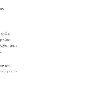
ие,
елей в
пройти
видуальные
.
ые для
ого роста