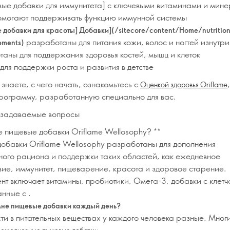
вые добавки для иммунитета] с ключевыми витаминами и мин
омогают поддерживать функцию иммунной системы
 добавки для красоты] Добавки](/sitecore/content/Home/nutritio
разработаны для питания кожи, волос и ногтей изнутри
ements)
аны для поддержания здоровья костей, мышц и клеток
для поддержки роста и развития в детстве
 знаете, с чего начать, ознакомьтесь с
Оценкой здоровья Oriflame
программу, разработанную специально для вас.
 задаваемые вопросы
ое пищевые добавки Oriflame Wellosophy? **
обавки Oriflame Wellosophy разработаны для дополнения
ного рациона и поддержки таких областей, как ежедневное
вие, иммунитет, пищеварение, красота и здоровое старение.
нт включает витамины, пробиотики, Омега-3, добавки с клетч
анные с
.
не пищевые добавки каждый день?
ти в питательных веществах у каждого человека разные. Мног
т