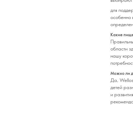
для подде
особенно 
определен
Какие пище
Правильны
области з
нашу кор
потребнос
Можно ли д
Да, Wello
детей раз
и развити
рекоменд