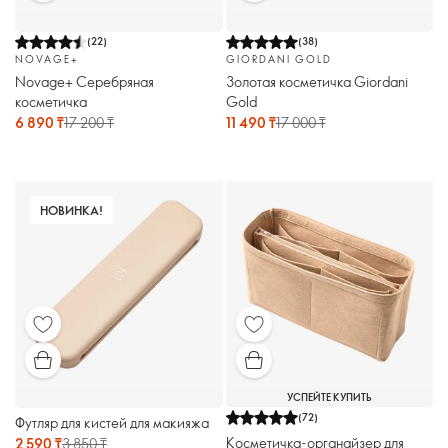
(
22
)
(
38
)
NOVAGE+
GIORDANI GOLD
Novage+ Серебряная
Золотая косметичка Giordani
косметичка
Gold
6 890 ₸
17 200 ₸
11 490 ₸
17 000 ₸
НОВИНКА!
УСПЕЙТЕ КУПИТЬ
(
72
)
Футляр для кистей для макияжа
Косметичка-органайзер для
2 590 ₸
3 850 ₸