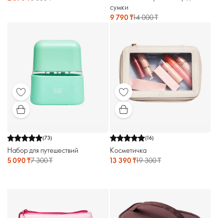
сумки
9 790 ₸
14 000 ₸
(
73
)
(
16
)
Набор для путешествий
Косметичка
5 090 ₸
7 300 ₸
13 390 ₸
19 300 ₸