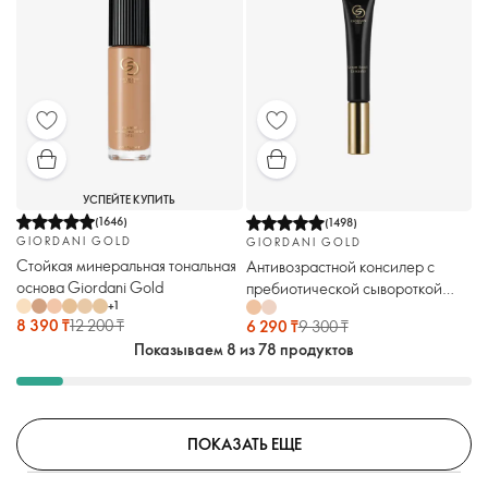
УСПЕЙТЕ КУПИТЬ
(
1646
)
(
1498
)
GIORDANI GOLD
GIORDANI GOLD
Стойкая минеральная тональная
Антивозрастной консилер с
основа Giordani Gold
пребиотической сывороткой
+
1
Giordani Gold
8 390 ₸
12 200 ₸
6 290 ₸
9 300 ₸
Показываем 8 из 78 продуктов
ПОКАЗАТЬ ЕЩЕ