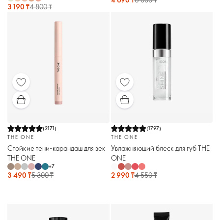
3 190 ₸
4 800 ₸
(
2171
)
(
1797
)
THE ONE
THE ONE
Стойкие тени-карандаш для век
Увлажняющий блеск для губ THE
THE ONE
ONE
+
7
3 490 ₸
5 300 ₸
2 990 ₸
4 550 ₸