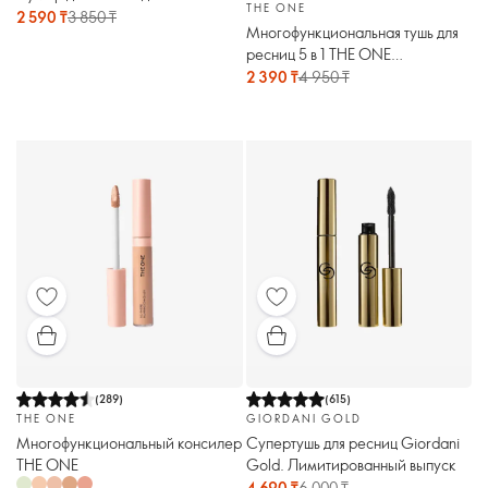
THE ONE
2 590 ₸
3 850 ₸
Многофункциональная тушь для
ресниц 5 в 1 THE ONE
Wonderlash XXL
2 390 ₸
4 950 ₸
(
289
)
(
615
)
THE ONE
GIORDANI GOLD
Многофункциональный консилер
Супертушь для ресниц Giordani
THE ONE
Gold. Лимитированный выпуск
4 690 ₸
6 000 ₸