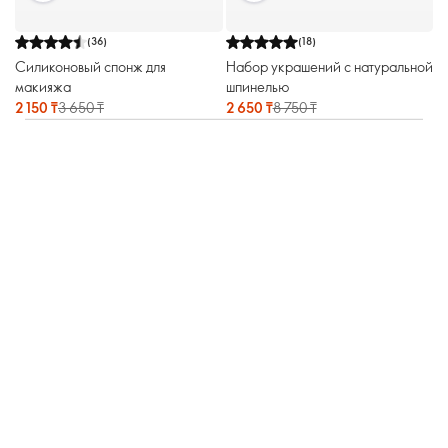
(
36
)
(
18
)
Силиконовый спонж для
Набор украшений с натуральной
макияжа
шпинелью
2 150 ₸
3 650 ₸
2 650 ₸
8 750 ₸