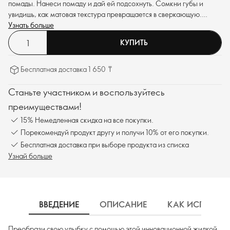
помады. Нанеси помаду и дай ей подсохнуть. Сомкни губы и
увидишь, как матовая текстура превращается в сверкающую.
Наслаждайся насыщенным цветом, плавным нанесением и
Узнать больше
стойкостью этой помады на праздниках и не только.
КУПИТЬ
Бесплатная доставка 1 650 ₸
Станьте участником и воспользуйтесь
преимуществами!
15% Немедленная скидка на все покупки.
Порекомендуй продукт другу и получи 10% от его покупки.
Бесплатная доставка при выборе продукта из списка
Узнай больше
ВВЕДЕНИЕ
ОПИСАНИЕ
КАК ИСПОЛЬЗ
Преобрази свою улыбку с помощью этой инновационной жидкой