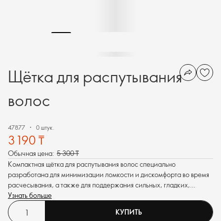
Щётка для распутывания
волос
47877
0 штук.
3 190 ₸
Обычная цена:
5 300 ₸
Компактная щётка для распутывания волос специально
разработана для минимизации ломкости и дискомфорта во время
расчесывания, а также для поддержания сильных, гладких,
здоровых волос. Идеально подходит для распутывания волос и
Узнать больше
равномерного распределения уходовых продуктов для волос.
КУПИТЬ