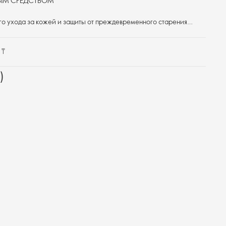
НЫМ СРЕДСТВОМ
го ухода за кожей и защиты от преждевременного старения
я комплексной заботы о красоте изнутри и снаружи.
 ₸
)