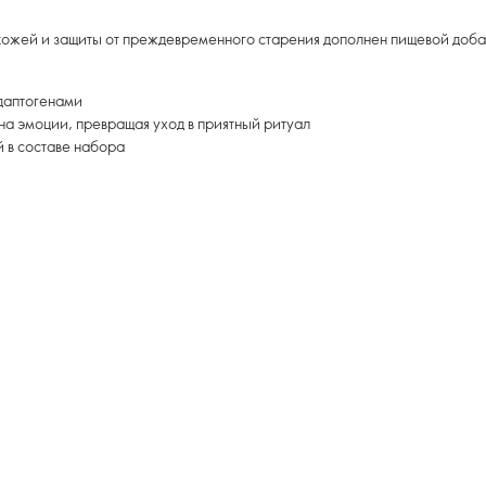
кожей и защиты от преждевременного старения дополнен пищевой доба
адаптогенами
а эмоции, превращая уход в приятный ритуал
й в составе набора