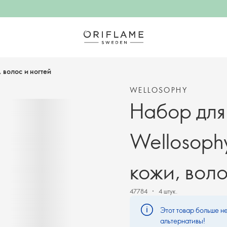
 волос и ногтей
WELLOSOPHY
Набор для
Wellosoph
кожи, воло
47784
4 штук.
Этот товар больше не
альтернативы!