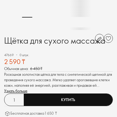
Щётка для сухого массажа
47669
0 штук.
2 590 ₸
Обычная цена:
6 450 ₸
Роскошная золотистая щётка для тела с синтетической щетиной для
проведения сухого массажа. Мягко удаляет ороговевшие клетки
кожи, наполняя её энергией, разглаживая и придавая ей
естественное сияние.
Узнать больше
КУПИТЬ
Бесплатная доставка 1 650 ₸