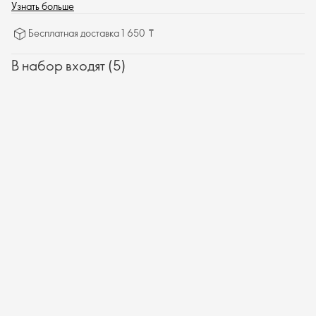
более упругой.
Узнать больше
Бесплатная доставка 1 650 ₸
В набор входят (5)