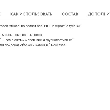
Е
КАК ИСПОЛЬЗОВАТЬ
СОСТАВ
ДОПОЛНИТ
торая мгновенно делает ресницы невероятно густыми.
в, разводов и не осыпается
* — даже самым маленьким и труднодоступным*
ля придания объёма и витамин F в составе