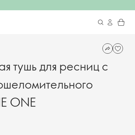
я тушь для ресниц с
ошеломительного
HE ONE