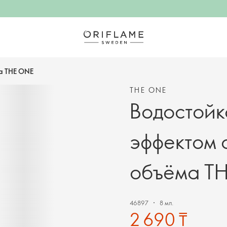
ма THE ONE
THE ONE
Водостойка
эффектом 
объёма T
46897
8 мл.
2 690 ₸