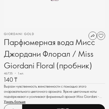
GIORDANI GOLD
Парфюмерная вода Мисс
Джордани Флорал / Miss
Giordani Floral (пробник)
46735
1 мл.
140 ₸
Вырази чувственность женственности с помощью этого
очаровательного цветочного аромата. Яркие цветочные ноты
подчёркивают и усиливают фирменный аромат Miss Giordani -
нероли.
Узнать больше