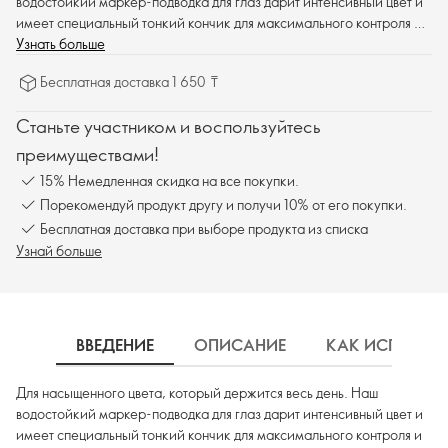
водостойкий маркер-подводка для глаз дарит интенсивный цвет и
имеет специальный тонкий кончик для максимального контроля и
точности нанесения.
Узнать больше
Бесплатная доставка 1 650 ₸
Станьте участником и воспользуйтесь
преимуществами!
15% Немедленная скидка на все покупки.
Порекомендуй продукт другу и получи 10% от его покупки.
Бесплатная доставка при выборе продукта из списка
Узнай больше
ВВЕДЕНИЕ
ОПИСАНИЕ
КАК ИСПОЛЬЗ
Для насыщенного цвета, который держится весь день. Наш
водостойкий маркер-подводка для глаз дарит интенсивный цвет и
имеет специальный тонкий кончик для максимального контроля и