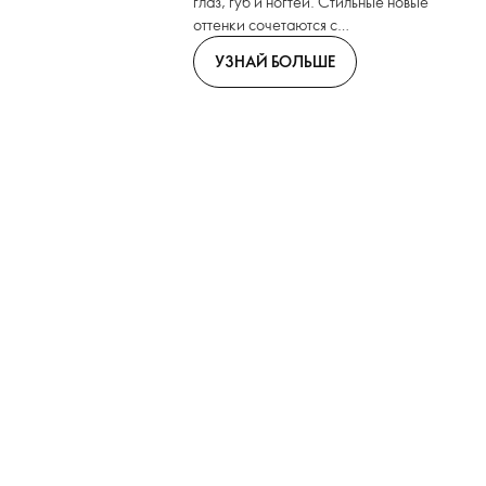
глаз, губ и ногтей. Стильные новые
оттенки сочетаются с
инновационными форматами.
УЗНАЙ БОЛЬШЕ
Вперед!