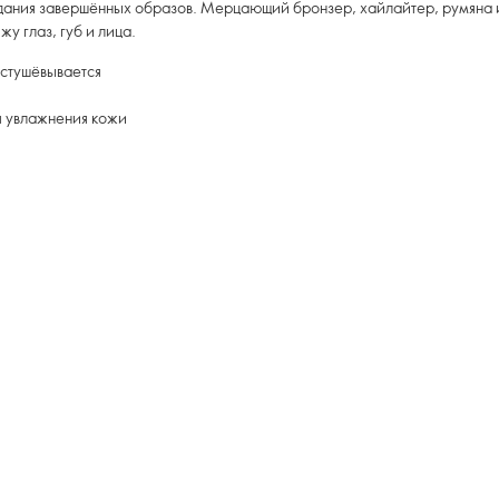
здания завершённых образов. Мерцающий бронзер, хайлайтер, румяна 
у глаз, губ и лица.
астушёвывается
я увлажнения кожи