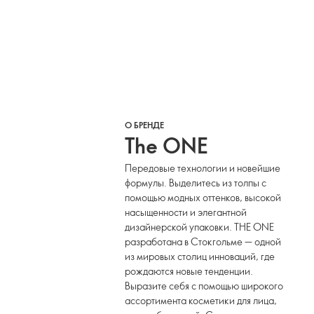
О БРЕНДЕ
The ONE
Передовые технологии и новейшие
формулы. Выделитесь из толпы с
помощью модных оттенков, высокой
насыщенности и элегантной
дизайнерской упаковки. THE ONE
разработана в Стокгольме — одной
из мировых столиц инноваций, где
рождаются новые тенденции.
Выразите себя с помощью широкого
ассортимента косметики для лица,