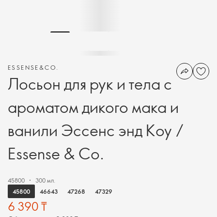
ESSENSE&CO.
Лосьон для рук и тела с
ароматом дикого мака и
ванили Эссенс энд Коу /
Essense & Co.
45800
300 мл.
45800
46643
47268
47329
6 390 ₸