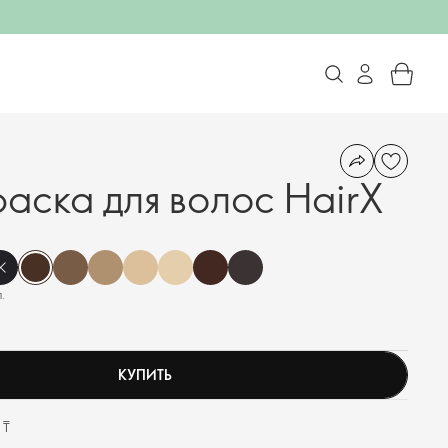
аска для волос HairX
.
КУПИТЬ
 ₸