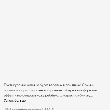
Пусть купание малыша будет весёлым и приятным! Сочный
аромат подарит хорошее настроение, а бережные формулы
эффективно очищают кожу ребёнка. Экстракт клубники,
известный своими антиоксидантными свойствами, поможет
Узнать больше
защитить кожу. Мягкая биоразлагаемая формула
Бесплатная доставка 1 650 ₸