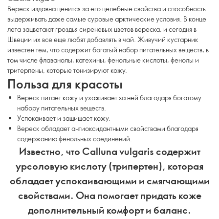
Вереск издавна ценится за его целебные свойства и способность
выдерживать даже самые суровые арктические условия. В конце
лета зацветают гроздья сиреневых цветов вереска, и сегодня в
Швеции их все еще любят добавлять в чай. Живучий кустарник
известен тем, что содержит богатый набор питательных веществ, в
том числе флаванолы, катехины, фенольные кислоты, фенолы и
тритерпены, которые тонизируют кожу.
Польза для красоты
Вереск питает кожу и ухаживает за ней благодаря богатому
набору питательных веществ.
Успокаивает и защищает кожу.
Вереск обладает антиоксидантными свойствами благодаря
содержанию фенольных соединений.
Известно, что Calluna vulgaris содержит
урсоловую кислоту (трипертен), которая
обладает успокаивающими и смягчающими
свойствами. Она помогает придать коже
дополнительный комфорт и баланс.