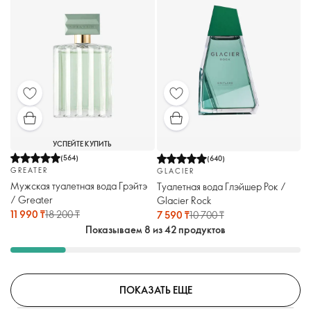
УСПЕЙТЕ КУПИТЬ
(
564
)
(
640
)
GREATER
GLACIER
Мужская туалетная вода Грэйтэ
Туалетная вода Глэйшер Рок /
/ Greater
Glacier Rock
11 990 ₸
18 200 ₸
7 590 ₸
10 700 ₸
Показываем 8 из 42 продуктов
ПОКАЗАТЬ ЕЩЕ