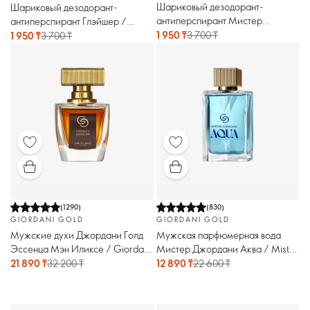
Шариковый дезодорант-
Шариковый дезодорант-
антиперспирант Мистер
антиперспирант Глэйшер /
Джордани / Mister Giordani
Glacier
1 950 ₸
3 700 ₸
1 950 ₸
3 700 ₸
(
1290
)
(
830
)
GIORDANI GOLD
GIORDANI GOLD
Мужские духи Джордани Голд
Мужская парфюмерная вода
Эссенца Мэн Иликсе / Giordani
Мистер Джордани Аква / Mister
Gold Essenza Man Elixir
Giordani Aqua
21 890 ₸
32 200 ₸
12 890 ₸
22 600 ₸